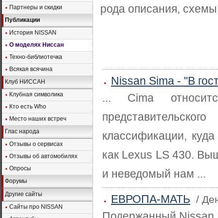
рода описания, схемы,
Партнеры и скидки
Публикации
История NISSAN
О моделях Ниссан
Техно-библиотечка
Всякая всячина
Nissan Sima - "В гос
Клуб НИССАН
Клубная символика
... Cima относит
Кто есть Who
представительск
Место наших встреч
Глас народа
классификации, куда 
Отзывы о сервисах
как Lexus LS 430. Выш
Отзывы об автомобилях
Опросы
и неведомый нам ...
Форумы
Другие сайты
ЕВРОПА-МАТЬ
/ Д
Сайты про NISSAN
Подержанный Nissan P