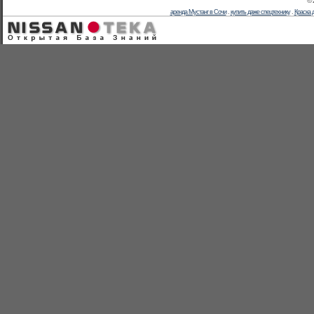
© 
аренда Мустанг в Сочи
.
купить даже спецтехнику
.
Краска 