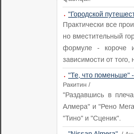
"Городской путешест
Практически все про
но вместительный гор
формуле - короче 
зависимости от того,
"Те, что поменьше" 
Ракитин /
"Раздавшись в плеча
Алмера" и "Рено Мег
"Тино" и "Сценик".
"Nissan Almera"
/ А