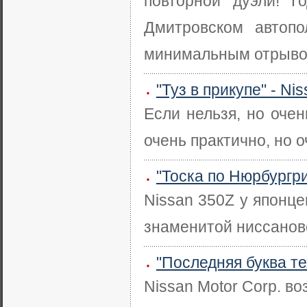
повторной дуэли! 
Дмитровском автопо
минимальным отрывом.
"Туз в прикупе" - N
Если нельзя, но очен
очень практично, но о
"Тоска по Нюрбургри
Nissan 350Z у японц
знаменитой ниссановс
"Последняя буква те
Nissan Motor Corp. в