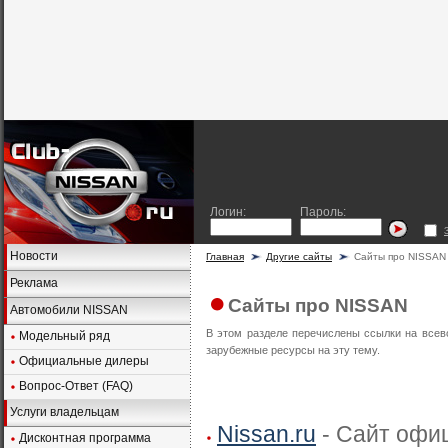
Логин:
Пароль:
Новости
Главная
Другие сайты
Сайты про NISSAN
Реклама
Сайты про NISSAN
Автомобили NISSAN
В этом разделе перечислены ссылки на всев
Модельный ряд
зарубежные ресурсы на эту тему.
Официальные дилеры
Вопрос-Ответ (FAQ)
Услуги владельцам
Nissan.ru
- Сайт офиц
Дисконтная программа