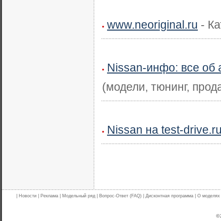
www.neoriginal.ru
- Ка
Nissan-инфо: все об
(модели, тюнинг, прод
Nissan на test-drive.r
|
Новости
|
Реклама
|
Модельный ряд
|
Вопрос-Ответ (FAQ)
|
Дисконтная программа
|
О моделях
© 