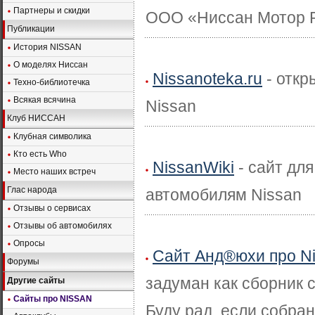
Партнеры и скидки
ООО «Ниссан Мотор Р
Публикации
История NISSAN
О моделях Ниссан
Nissanoteka.ru
- откр
Техно-библиотечка
Всякая всячина
Nissan
Клуб НИССАН
Клубная символика
Кто есть Who
NissanWiki
- сайт дл
Место наших встреч
Глас народа
автомобилям Nissan
Отзывы о сервисах
Отзывы об автомобилях
Опросы
Cайт Анд®юхи про N
Форумы
задуман как сборник 
Другие сайты
Сайты про NISSAN
Буду рад, если собра