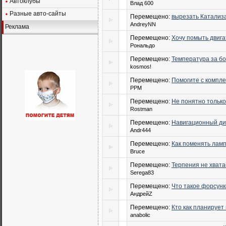
Автоклубы
Влад 600
Разные авто-сайты
Перемещено:
вырезать Катализа
AndreyNN
Реклама
Перемещено:
Хочу помыть двига
Рональдо
Перемещено:
Температура за б
kosmos!
Перемещено:
Помогите с компл
PPM
Перемещено:
Не понятно только
Rostman
Перемещено:
Навигационный ди
Andr444
Перемещено:
Как поменять ламп
Bruce
Перемещено:
Терпения не хвата
Serega83
Перемещено:
Что такое форсунк
АндрейZ
Перемещено:
Кто как планирует 
anabolic