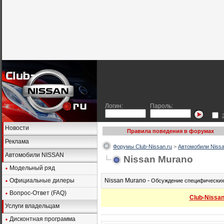
Логин:
Пароль:
Новости
Правила поведения в форумах
Реклама
Форумы Club-Nissan.ru
>
Автомобили Nissa
Автомобили NISSAN
Nissan Murano
Модельный ряд
Официальные дилеры
Nissan Murano -
Обсуждение специфических 
Вопрос-Ответ (FAQ)
Club-Nissa
Услуги владельцам
Дисконтная программа