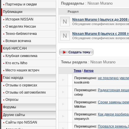
Подразделы
: Nissan Murano
Партнеры и скидки
Публикации
Раздел
История NISSAN
Nissan Murano I (выпуск до 2008 
Обсуждение специфических вопросов, 
О моделях Ниссан
Техно-библиотечка
Nissan Murano II (выпуск с 2008 
Обсуждение специфических вопросов, 
Всякая всячина
Клуб НИССАН
Клубная символика
Темы раздела
: Nissan Murano
Кто есть Who
Место наших встреч
Тема
/
Автор
Глас народа
Перемещено:
не прелично увели
kostiksimb
Отзывы о сервисах
Перемещено:
Радиаторная реше
Отзывы об автомобилях
cebep
Опросы
Перемещено:
Сроки замены рем
MilkMan
Форумы
Перемещено:
Как двери разбир
Другие сайты
stepanych
Сайты про NISSAN
Перемещено:
Порвался ремень.(