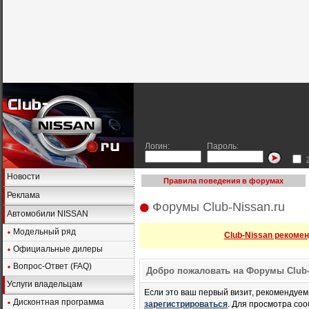
Логин:
Пароль:
Новости
Правила поведения в форумах
Реклама
Форумы Club-Nissan.ru
Автомобили NISSAN
Модельный ряд
Club-Nissan рекомен
Официальные дилеры
Вопрос-Ответ (FAQ)
Добро пожаловать на Форумы Club-N
Услуги владельцам
Если это ваш первый визит, рекомендуе
Дисконтная программа
зарегистрироваться
. Для просмотра со