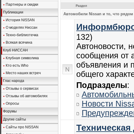
Партнеры и скидки
Раздел
Публикации
Автомобили Nissan и то, что рядом
История NISSAN
Информбюр
О моделях Ниссан
132)
Техно-библиотечка
Всякая всячина
Автоновости, н
Клуб НИССАН
сообщения от 
Клубная символика
объявления и 
Кто есть Who
общего характ
Место наших встреч
Глас народа
Подразделы
:
Отзывы о сервисах
Автомобильн
Отзывы об автомобилях
Новости Niss
Опросы
Предупрежде
Форумы
Другие сайты
Техническая
Сайты про NISSAN