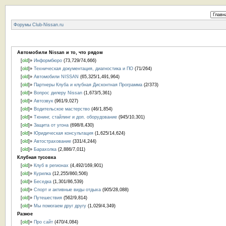
Форумы Club-Nissan.ru
Автомобили Nissan и то, что рядом
[
old
]»
Информбюро
(73,729/74,666)
[
old
]»
Техническая документация, диагностика и ПО
(71/264)
[
old
]»
Автомобили NISSAN
(65,325/1,491,964)
[
old
]»
Партнеры Клуба и клубная Дисконтная Программа
(2/373)
[
old
]»
Вопрос дилеру Nissan
(1,673/5,361)
[
old
]»
Автозвук
(961/9,027)
[
old
]»
Водительское мастерство
(46/1,854)
[
old
]»
Тюнинг, стайлинг и доп. оборудование
(945/10,301)
[
old
]»
Защита от угона
(698/8,430)
[
old
]»
Юридическая консультация
(1,625/14,624)
[
old
]»
Автострахование
(331/4,244)
[
old
]»
Барахолка
(2,886/7,011)
Клубная тусовка
[
old
]»
Клуб в регионах
(4,492/169,901)
[
old
]»
Курилка
(12,255/860,506)
[
old
]»
Беседка
(1,301/86,539)
[
old
]»
Спорт и активные виды отдыха
(905/28,088)
[
old
]»
Путешествия
(562/9,814)
[
old
]»
Мы помогаем друг другу
(1,029/4,349)
Разное
[
old
]»
Про сайт
(470/4,084)