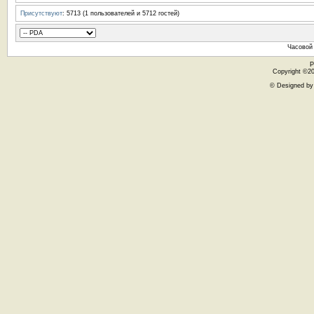
Присутствуют
: 5713 (1 пользователей и 5712 гостей)
Часовой
Р
Copyright ©200
© Designed b