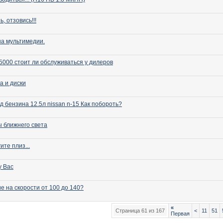
, отзовись!!!
а мультимедии.
5000 стоит ли обслуживаться у дилеров
а и диски
д бензина 12.5л nissan n-15 Как побороть?
 ближнего света
ите плиз...
у Вас
е на скорости от 100 до 140?
«
Страница 61 из 167
<
11
51
Первая