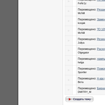
FeNr1z
Перемещено:
Рязань
McNill
Перемещено:
Замен
kosjak
Перемещено:
ТО 10
McNill
Перемещено:
Резин
Juliya
Перемещено:
Расхо
Olgegator
Перемещено:
лампы
helga
Перемещено:
Помог
Sportler
Перемещено:
А как 
Вета
Перемещено:
Биени
DMITRY_M