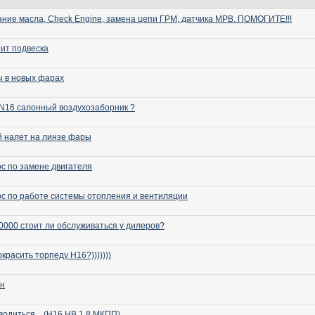
ние масла, Check Engine, замена цепи ГРМ, датчика МРВ. ПОМОГИТЕ!!!
ит подвеска
 в новых фарах
 N16 салонный воздухозаборник ?
 налет на линзе фары
с по замене двигателя
с по работе системы отопления и вентиляции
0000 стоит ли обслуживаться у дилеров?
окрасить торпеду Н16?)))))))
он
водиться... (H16 HB 1.8 МКПП)