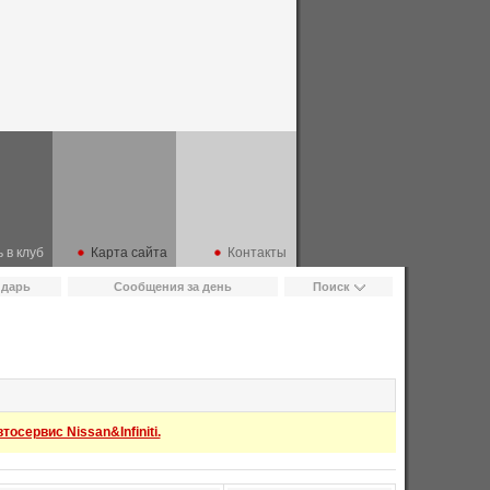
 в клуб
Карта сайта
Контакты
ндарь
Сообщения за день
Поиск
осервис Nissan&Infiniti.