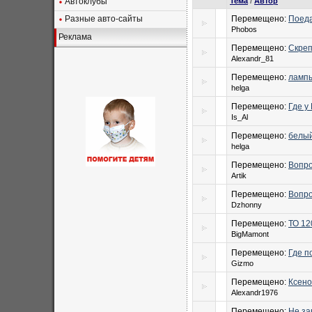
Автоклубы
Тема
/
Автор
Разные авто-сайты
Перемещено:
Поеда
Phobos
Реклама
Перемещено:
Скреп
Alexandr_81
Перемещено:
лампы
helga
Перемещено:
Где у
Is_Al
Перемещено:
белый
helga
Перемещено:
Вопро
Artik
Перемещено:
Вопро
Dzhonny
Перемещено:
ТО 12
BigMamont
Перемещено:
Где п
Gizmo
Перемещено:
Ксен
Alexandr1976
Перемещено:
Не за