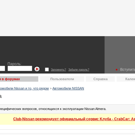
Пароль:
Вступить
Запомнить?
Забыли пароль?
я в форумах
Пользователи
Справка
Кале
омобили Nissan и то, что рядом
>
Автомобили NISSAN
a
ецифических вопросов, относящихся к эксплуатации Nissan Almera.
Club-Nissan рекомендует официальный сервис Kлуба - CrabCar: Авт