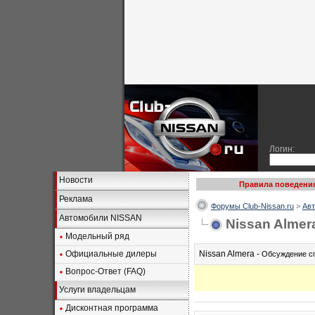
Логин:
Новости
Правила поведени
Реклама
Форумы Club-Nissan.ru
>
Авт
Автомобили NISSAN
Nissan Almer
Модельный ряд
Официальные дилеры
Nissan Almera -
Обсуждение сп
Вопрос-Ответ (FAQ)
Услуги владельцам
Дисконтная программа