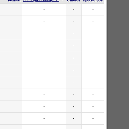
Последнее сообщение
Рейтинг
Ответов
Просмотров
-
-
-
-
-
-
-
-
-
-
-
-
-
-
-
-
-
-
-
-
-
-
-
-
-
-
-
-
-
-