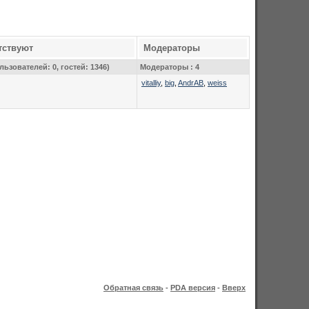
тствуют
Модераторы
льзователей: 0, гостей: 1346)
Модераторы : 4
vitalliy
,
big
,
AndrAB
,
weiss
Обратная связь
-
PDA версия
-
Вверх