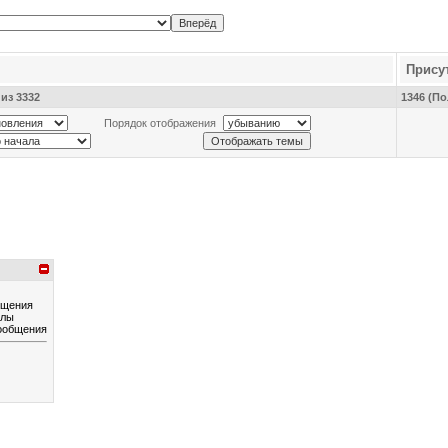
Прису
из 3332
1346 (По
Порядок отображения
бщения
йлы
ообщения