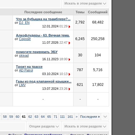
Искать в этом разделе
Последнее сообщение
Темы
Сообщений
Что за бубышка на трамблере?...
2,792
68,482
от
DJ_EN
12.01.2024
01:29
Алкофлудеры - 63. Вечная тема.
6,245
250,258
от
Сергей!
11.07.2026
22:47
помогите привязать ЭБУ
30
104
от
skivad
16.11.2023
18:00
Троит на трассе
787
5,716
от
AD Patrol
03.10.2024
10:13
Газы из под клапанной крышки...
621
17,802
от
LMV
13.07.2024
23:26
-
-
-
7
58
59
60
61
62
63
64
65
71
111
161
>
Последняя
»
Опции раздела
Искать в этом разделе