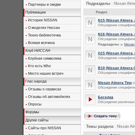
Подразделы
: Nissan Alm
Партнеры и скидки
Публикации
Раздел
История NISSAN
N15 (Nissan Almera, 
Обсуждение специфическ
О моделях Ниссан
N16 (Nissan Almera, 
Техно-библиотечка
Обсуждение специфическ
Всякая всячина
Подразделы
:
Nissan
Клуб НИССАН
G15 (Nissan Almera, 
Обсуждение специфическ
Клубная символика
Кто есть Who
B10 (Nissan Almera C
Обсуждение специфичес
Место наших встреч
Глас народа
Nissan Almera Tino
(
Обсуждение специфичес
Отзывы о сервисах
Отзывы об автомобилях
Беседка
Обсуждение различных
Опросы
Форумы
Другие сайты
Темы раздела
: Nissan Al
Сайты про NISSAN