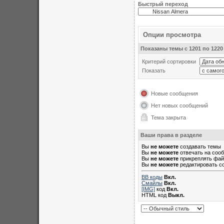
Быстрый переход
Опции просмотра
Показаны темы с 1201 по 1220 
Критерий сортировки
Показать
Новые сообщения
Нет новых сообщений
Тема закрыта
Ваши права в разделе
Вы
не можете
создавать темы
Вы
не можете
отвечать на соо
Вы
не можете
прикреплять фа
Вы
не можете
редактировать с
BB коды
Вкл.
Смайлы
Вкл.
[IMG]
код
Вкл.
HTML код
Выкл.