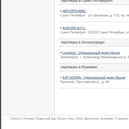
партнеры в Санкт-Петербурге:
АВТОПРОДИКС
Санкт-Петербург: ул. Школьная, д. 71/2; пр. Н
AURORE AUTO
Санкт-Петербург: 192102 Санкт-Петербург, ул.
партнеры в Зеленограде:
LegeArtis - Официальный дилер Nissan
Зеленоград: г. Зеленоград Ленинградское ш. 3
партнеры в Пушкино:
АЗР NISSAN - Официальный дилер Nissan
Пушкино: Ярославское ш., д. 2В
|
Новости
|
Реклама
|
Модельный ряд
|
Вопрос-Ответ (FAQ)
|
Дисконтная программа
|
О моделях