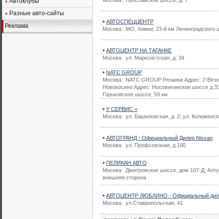
Москва: Ярославское шоссе, д. 7
Автоклубы
Разные авто-сайты
АВТОСПЕЦЦЕНТР
Реклама
Москва: МО, Химки, 23-й км Ленинградского ш
АВТОЦЕНТР НА ТАГАНКЕ
Москва: ул. Марксистская, д. 34
NATC GROUP
Москва: NATC GROUP Рязанка Адрес: 2-Вязо
Новокосино Адрес: Носовихинское шоссе д.
Горьковское шоссе, 59 км
У СЕРВИС +
Москва: ул. Башиловская, д. 2; ул. Коломенск
АВТОГРАНД - Официальный Дилер Nissan
Москва: ул. Профсоюзная, д 160
ПЕЛИКАН АВТО
Москва: Дмитровское шоссе, дом 107-Д; Алту
внешняя сторона
АВТОЦЕНТР ЛЮБЛИНО - Официальный диле
Москва: ул.Ставропольская, 41