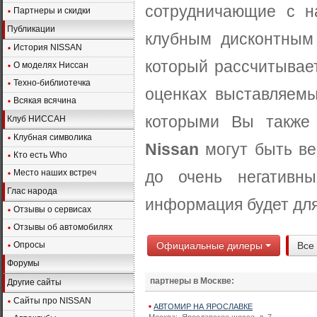
сотрудничающие с н
Партнеры и скидки
Публикации
клубным дисконтным 
История NISSAN
который рассчитывае
О моделях Ниссан
Техно-библиотечка
оценках выставляемы
Всякая всячина
которыми Вы также
Клуб НИССАН
Клубная символика
Nissan
могут быть ве
Кто есть Who
Место наших встреч
до очень негативн
Глас народа
информация будет для
Отзывы о сервисах
Отзывы об автомобилях
Опросы
Официальные дилеры
Все
Форумы
партнеры в Москве:
Другие сайты
Сайты про NISSAN
АВТОМИР НА ЯРОСЛАВКЕ