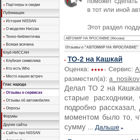
поможет сделать
Партнеры и скидки
в тот или иной ав
Публикации
История NISSAN
Этот раздел под
О моделях Ниссан
Техно-библиотечка
Всякая всячина
Отзывы о "АВТОМИР НА ЯРОСЛАВКЕ"
Клуб НИССАН
ТО-2 на Кашкай
Клубная символика
Оценка:
Сервис:
А
Кто есть Who
Место наших встреч
разместил(а):
a_nosikov
Глас народа
Делал ТО 2 на Кашка
Отзывы о сервисах
старые расходники,
Отзывы об автомобилях
подробно рассказал,
Опросы
моментом было то, ч
Форумы
Другие сайты
сумму ...
Дальше
Сайты про NISSAN