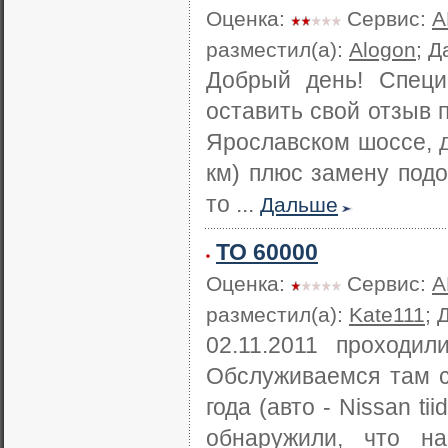
Оценка:
Сервис:
А
разместил(а):
Alogon
; Д
Добрый день! Специ
оставить свой отзыв
Ярославском шоссе, д
км) плюс замену подо
то ...
Дальше
ТО 60000
Оценка:
Сервис:
А
разместил(а):
Kate111
; 
02.11.2011 проходи
Обслуживаемся там с
года (авто - Nissan t
обнаружили, что на