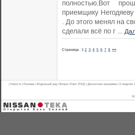
полностью.Вот про
приемщику Негодяеву 
. До этого менял на с
сделали всё по г ...
Да
Страница
:
1
2
3
4
5
6
7
8
>>
|
Новости
|
Реклама
|
Модельный ряд
|
Вопрос-Ответ (FAQ)
|
Дисконтная программа
|
О моделях 
© 