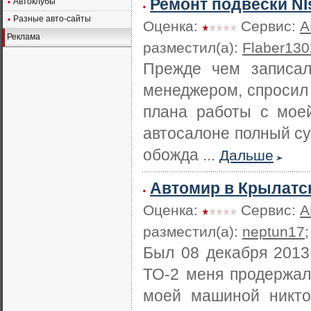
Ремонт подвески NIs
Автоклубы
Разные авто-сайты
Оценка:
Сервис:
А
Реклама
разместил(а):
Flaber130
Прежде чем записа
менеджером, спросил 
плана работы с мое
автосалоне полный су
обожда ...
Дальше
Автомир в Крылатс
Оценка:
Сервис:
А
разместил(а):
neptun17
Был 08 декабря 2013
ТО-2 меня продержал
моей машиной никто