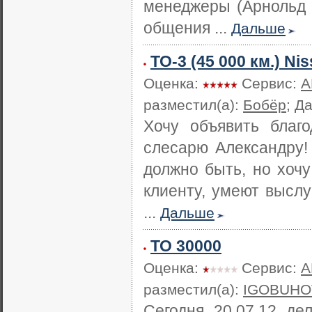
менеджеры (Арнольд 
общения ...
Дальше
ТО-3 (45 000 км.) Ni
Оценка:
Сервис:
А
разместил(а):
Бобёр
; Д
Хочу объявить благ
слесарю Александру! 
должно быть, но хочу
клиенту, умеют выслу
...
Дальше
ТО 30000
Оценка:
Сервис:
А
разместил(а):
IGOBUHO
Сегодня 20.07.12 де