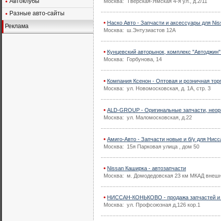
Автоклубы
Москва: Тверская-Ямская 4-я ул., д.2/11
Разные авто-сайты
Наско Авто - Запчасти и аксессуары для Nissa
Реклама
Москва: ш.Энтузиастов 12А
Кунцевский авторынок, комплекс "Автоджин" 
Москва: Горбунова, 14
Компания Ксенон - Оптовая и розничная тор
Москва: ул. Новомосковская, д. 1А, стр. 3
ALD-GROUP - Оригинальные запчасти, неори
Москва: ул. Маломосковская, д.22
Амиго-Авто - Запчасти новые и б/у для Нисс
Москва: 15я Парковая улица , дом 50
Nissan Каширка - автозапчасти
Москва: м. Домодедовская 23 км МКАД внеш
НИССАН-КОНЬКОВО - продажа запчастей и 
Москва: ул. Профсоюзная д,126 кор.1