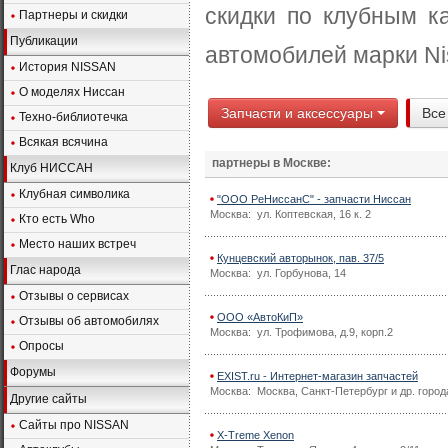
скидки по клубным к
Партнеры и скидки
Публикации
автомобилей марки Ni
История NISSAN
О моделях Ниссан
Запчасти и аксессуары
Все
Техно-библиотечка
Всякая всячина
партнеры в Москве:
Клуб НИССАН
Клубная символика
"ООО РеНиссанС" - запчасти Ниссан
Москва: ул. Коптевская, 16 к. 2
Кто есть Who
Место наших встреч
Кунцевский авторынок, пав. 37/5
Глас народа
Москва: ул. Горбунова, 14
Отзывы о сервисах
ООО «АвтоКиП»
Отзывы об автомобилях
Москва: ул. Трофимова, д.9, корп.2
Опросы
Форумы
EXIST.ru - Интернет-магазин запчастей
Москва: Москва, Санкт-Петербург и др. город
Другие сайты
Сайты про NISSAN
X-Treme Xenon