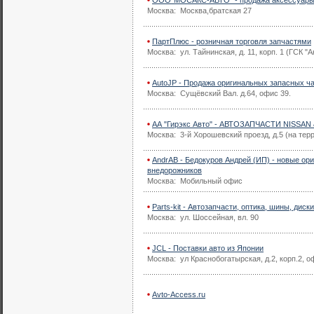
ООО"МОСАКС-АВТО" - продажа аксессуары,
Москва: Москва,братская 27
ПартПлюс - розничная торговля запчастями
Москва: ул. Тайнинская, д. 11, корп. 1 (ГСК "
AutoJP - Продажа оригинальных запасных ч
Москва: Сущёвский Вал. д.64, офис 39.
АА "Гирэкс Авто" - АВТОЗАПЧАСТИ NISSAN &
Москва: 3-й Хорошевский проезд, д.5 (на те
AndrAB - Бедокуров Андрей (ИП) - новые ор
внедорожников
Москва: Мобильный офис
Parts-kit - Автозапчасти, оптика, шины, диски
Москва: ул. Шоссейная, вл. 90
JCL - Поставки авто из Японии
Москва: ул Краснобогатырская, д.2, корп.2, о
Avto-Access.ru