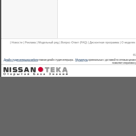
|
Новости
|
Реклама
|
Модельный ряд
|
Вопрос-Ответ (FAQ)
|
Дисконтная программа
|
О моделях
© 
Дизайн студия интерьера мебели
главная дизайн студия интерьера. .
Мультитулы
оригинальные с доставкой по оптовым ценам 
позволяет оперативно 