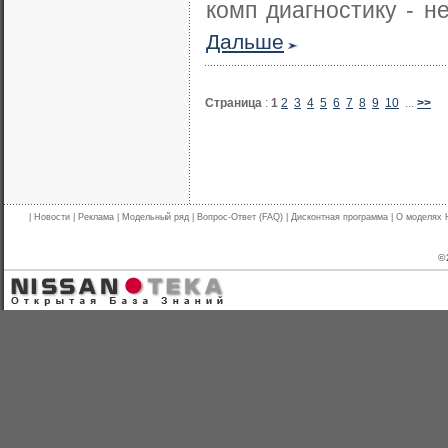
комп диагностику - н
Дальше
Страница
:
1
2
3
4
5
6
7
8
9
10
...
>>
|
Новости
|
Реклама
|
Модельный ряд
|
Вопрос-Ответ (FAQ)
|
Дисконтная программа
|
О моделях 
© 