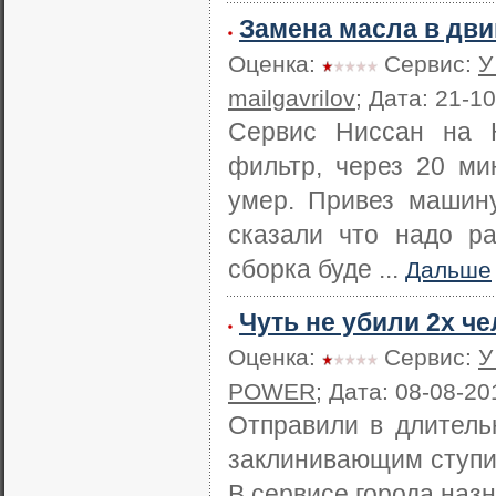
Замена масла в дви
Оценка:
Сервис:
У
mailgavrilov
; Дата: 21-1
Сервис Ниссан на К
фильтр, через 20 ми
умер. Привез машину
сказали что надо ра
сборка буде ...
Дальше
Чуть не убили 2х че
Оценка:
Сервис:
У
POWER
; Дата: 08-08-20
Отправили в длительн
заклинивающим ступи
В сервисе города наз