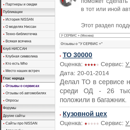
поможет сделать
Партнеры и скидки
в тот или иной ав
Публикации
История NISSAN
Этот раздел под
О моделях Ниссан
Техно-библиотечка
Всякая всячина
Отзывы о "У СЕРВИС +"
Клуб НИССАН
ТО 30000
Клубная символика
Оценка:
Сервис:
У
Кто есть Who
Место наших встреч
Дата: 20-01-2014
Глас народа
Делал ТО в сервисе 
Отзывы о сервисах
среди ОД - 26 тыс.
Отзывы об автомобилях
положили в багажник.
Опросы
Форумы
Кузовной цех
Другие сайты
Оценка:
Сервис:
У
Сайты про NISSAN