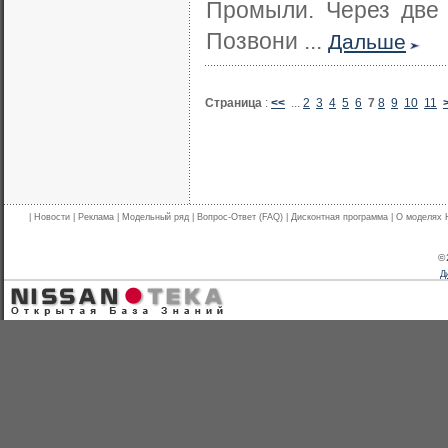
Промыли. Через две 
Позвони ...
Дальше
Страница
:
<<
...
2
3
4
5
6
7
8
9
10
11
|
Новости
|
Реклама
|
Модельный ряд
|
Вопрос-Ответ (FAQ)
|
Дисконтная программа
|
О моделях 
© 
Ди