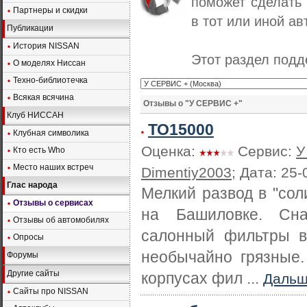
поможет сделать
Партнеры и скидки
в тот или иной ав
Публикации
История NISSAN
Этот раздел под
О моделях Ниссан
Техно-библиотечка
Всякая всячина
Отзывы о "У СЕРВИС +"
Клуб НИССАН
ТО15000
Клубная символика
Оценка:
Сервис:
У
Кто есть Who
Место наших встреч
Dimentiy2003
; Дата: 25
Глас народа
Мелкий развод в "сол
Отзывы о сервисах
на Башиловке. Сн
Отзывы об автомобилях
салонный фильтры в
Опросы
необычайно грязные.
Форумы
Другие сайты
корпусах фил ...
Даль
Сайты про NISSAN