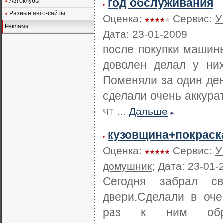
год обслуживания
Автоклубы
Разные авто-сайты
Оценка:
Сервис:
У
Реклама
Дата: 23-01-2009
после покупки машин
доволен делал у ни
Поменяли за один ден
сделали очень аккура
чт ...
Дальше
кузовщина+покраск
Оценка:
Сервис:
У
домушник
; Дата: 23-01-
Сегодня забрал с
двери.Сделали в оче
раз к ним обр