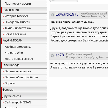
Партнеры и скидки
Публикации
Клаббер-завсегдатай
Edward-1973
История NISSAN
Откуда: Moscow; Авто
О моделях Ниссан
Крышка оригинального диска...
Техно-библиотечка
Друзья, подскажите где можно тупо приех
Второй раз уже в шиномонтаже эту крыш
Всякая всячина
Первый раз взял с запаски. А в этот раз в
Клуб НИССАН
Коряво диск смотрится без Ниссановско
Клубная символика
Кто есть Who
Клаббер-завсегдатай
sp78
Откуда: Санкт Петербург; Авто: 
Место наших встреч
если тупо, то заказать у дилера. а поде
Глас народа
А где этот колпачок на запаске? у меня т
Отзывы о сервисах
Отзывы об автомобилях
Опросы
Форумы
Другие сайты
Сайты про NISSAN