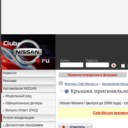
Логин:
Пароль:
Новости
Правила поведения в форумах
Реклама
Форумы Club-Nissan.ru
>
Автомобили Nissa
Автомобили NISSAN
Крышка оригинальног
Модельный ряд
Официальные дилеры
Nissan Murano I (выпуск до 2008 года) -
Об
Вопрос-Ответ (FAQ)
Club-Nissan рекомен
Услуги владельцам
Дисконтная программа