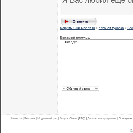
Я Вас любил еще б
Форумы Club-Nissan.ru
>
Клубная тусовка
>
Бес
Быстрый переход
|
Новости
|
Реклама
|
Модельный ряд
|
Вопрос-Ответ (FAQ)
|
Дисконтная программа
|
О моделях
© 