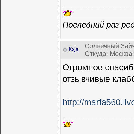
_________________
Последний раз ред
Солнечный Зайч
Ksja
Откуда: Москва;
Огромное спасиб
отзывчивые клабб
http://marfa560.li
_________________