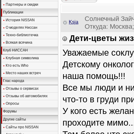
Партнеры и скидки
Публикации
Солнечный Зайч
История NISSAN
Ksja
Откуда: Москва;
О моделях Ниссан
Техно-библиотечка
Дети-цветы жиз
Всякая всячина
Уважаемые соклуб
Клуб НИССАН
Клубная символика
Детскому онколо
Кто есть Who
Место наших встреч
наша помощь!!!
Глас народа
Все мы люди и ни
Отзывы о сервисах
Отзывы об автомобилях
что-то в груди пр
Опросы
У кого есть жела
Форумы
Другие сайты
проходите мимо..
Сайты про NISSAN