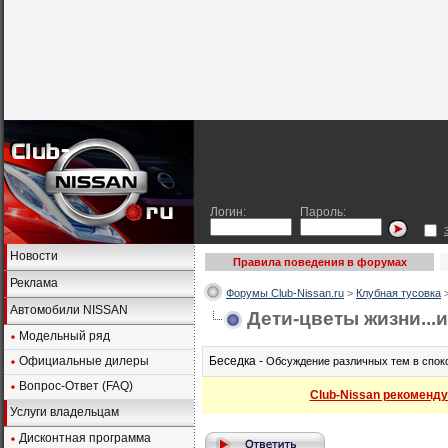
Логин:
Пароль:
Новости
Правила поведения в форумах
Реклама
Форумы Club-Nissan.ru
>
Клубная тусовка
Автомобили NISSAN
Дети-цветы жизни...
Модельный ряд
Официальные дилеры
Беседка -
Обсуждение различных тем в спок
Вопрос-Ответ (FAQ)
Club-Nissan рекоменду
Услуги владельцам
Дисконтная программа