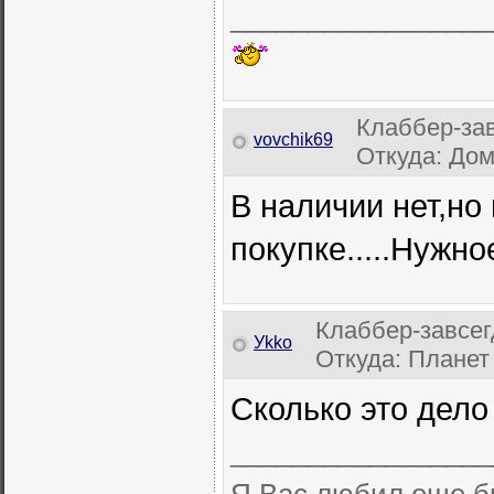
_________________
Клаббер-за
vovchik69
Откуда: Домо
В наличии нет,но 
покупке.....Нужно
Клаббер-завсег
Уkkо
Откуда: Планет
Сколько это дело
_________________