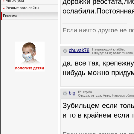
дорожки реостата,ли
Автоклубы
Разные авто-сайты
ослабили.Постоянна
Реклама
__________________
Если ничто другое не по
Начинающий клаббер
chuvak78
Откуда: SPb; Авто: murano
да. все так, крепежну
нибудь можно придум
БЧ клуба
big
Откуда: оттуда; Авто: Народомобил
Зубильцем если толь
и то в крайнем если 
__________________