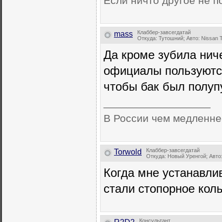
Если ничто другое не по
Клаббер-завсегдатай
mass
Откуда: Тутошний; Авто: Nissan T
Да кроме зубила нич
официалы пользуютс
чтобы бак был полуп
__________________
В России чем медленне
Клаббер-завсегдатай
Torwold
Откуда: Новый Уренгой; Авто
Когда мне устанавлив
стали стопорное кол
Консультант