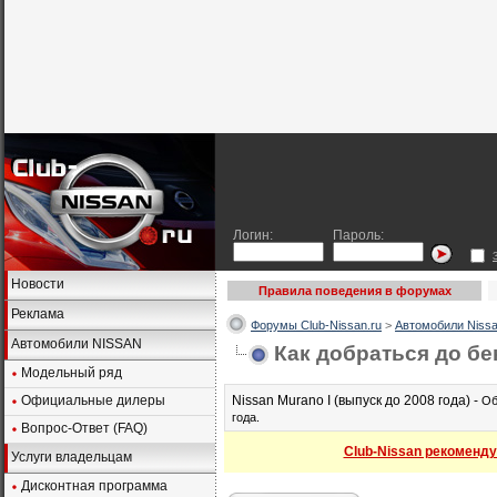
Логин:
Пароль:
Новости
Правила поведения в форумах
Реклама
Форумы Club-Nissan.ru
>
Автомобили Nissa
Автомобили NISSAN
Как добраться до б
Модельный ряд
Официальные дилеры
Nissan Murano I (выпуск до 2008 года) -
Об
года.
Вопрос-Ответ (FAQ)
Club-Nissan рекоменду
Услуги владельцам
Дисконтная программа