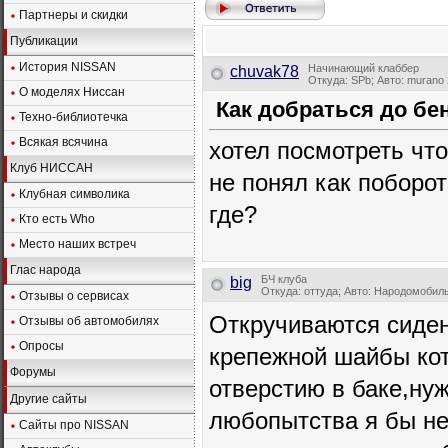
Партнеры и скидки
Публикации
История NISSAN
Начинающий клаббер
chuvak78
Откуда: SPb; Авто: murano
О моделях Ниссан
Как добраться до бе
Техно-библиотечка
Всякая всячина
хотел посмотреть что
Клуб НИССАН
не понял как поборот
Клубная символика
где?
Кто есть Who
Место наших встреч
Глас народа
БЧ клуба
big
Откуда: оттуда; Авто: Народомобил
Отзывы о сервисах
Откручиваются сиден
Отзывы об автомобилях
Опросы
крепежной шайбы кот
Форумы
отверстию в баке,ну
Другие сайты
любопытства я бы не
Сайты про NISSAN