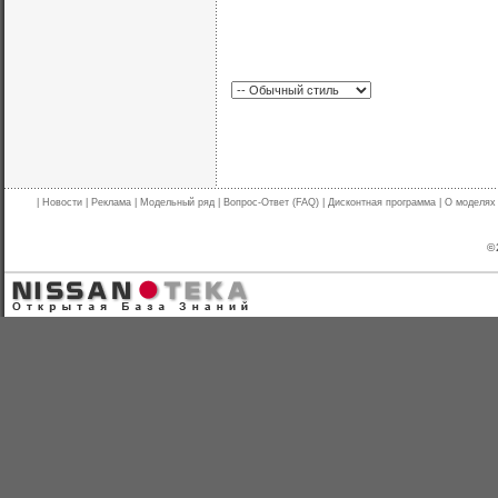
|
Новости
|
Реклама
|
Модельный ряд
|
Вопрос-Ответ (FAQ)
|
Дисконтная программа
|
О моделях
© 