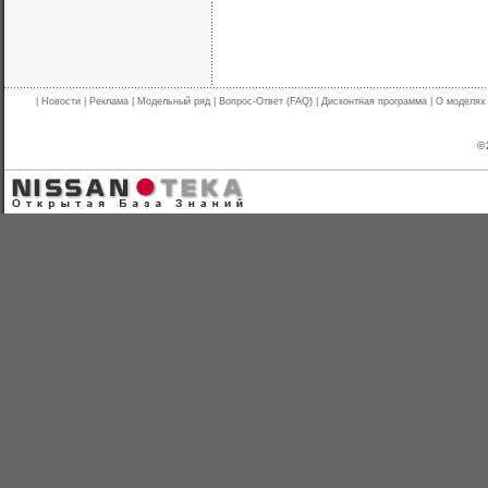
|
Новости
|
Реклама
|
Модельный ряд
|
Вопрос-Ответ (FAQ)
|
Дисконтная программа
|
О моделях
© 