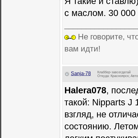
Я такие и ставлю
с маслом. 30 000
_________________
Не говорите, что
вам идти!
Клаббер-завсегдатай
Sanja-78
Откуда: Красноярск; Авто: 
Halera078
, после
такой: Nipparts J
взгляд, не отлич
состоянию. Лето