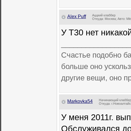
Аццкий клаббер
Alex Puff
Откуда: Москва; Авто: Mits
У Т30 нет никако
_________________
Счастье подобно ба
больше оно ускольз
другие вещи, оно пр
Начинающий клаббе
Markovka54
Откуда: г.Новоалтайск;
У меня 2011г. вып
Обслуживался до