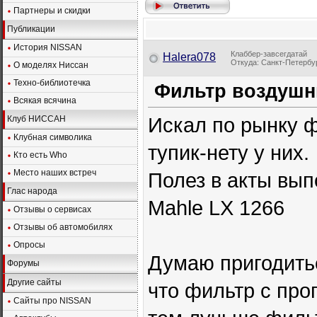
Партнеры и скидки
Публикации
История NISSAN
Клаббер-завсегдатай
Halera078
Откуда: Санкт-Петербург
О моделях Ниссан
Техно-библиотечка
Фильтр воздушны
Всякая всячина
Искал по рынку ф
Клуб НИССАН
Клубная символика
тупик-нету у них.
Кто есть Who
Место наших встреч
Полез в акты вы
Глас народа
Mahle LX 1266
Отзывы о сервисах
Отзывы об автомобилях
Опросы
Думаю пригодитьс
Форумы
Другие сайты
что фильтр с пр
Сайты про NISSAN