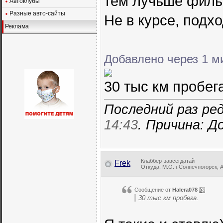
тем лучьше фильт
Автоклубы
Разные авто-сайты
Не в курсе, подх
Реклама
Добавлено через 1 м
30 тыс км пробега
Последний раз ред
14:43
. Причина: 
Клаббер-завсегдатай
Frek
Откуда: М.О. г.Солнечногорск; А
Сообщение от
Halera078
30 тыс км пробега.