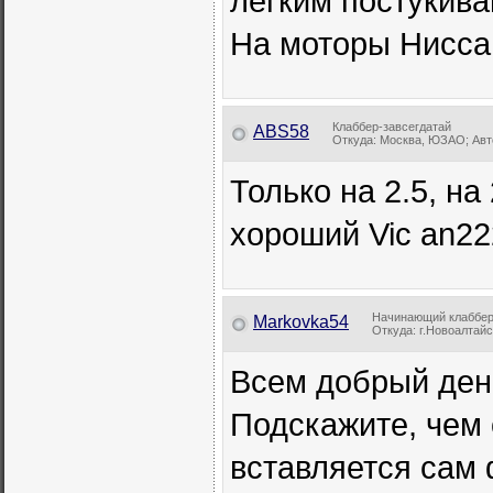
легким постукив
На моторы Нисса
Клаббер-завсегдатай
ABS58
Откуда: Москва, ЮЗАО; Авто
Только на 2.5, на
хороший Vic an22
Начинающий клаббе
Markovka54
Откуда: г.Новоалтайск;
Всем добрый ден
Подскажите, чем 
вставляется сам 