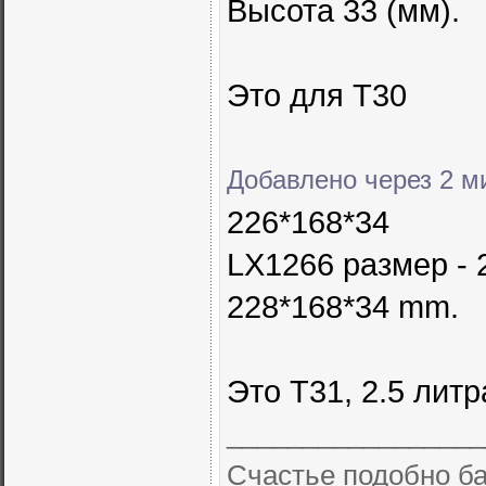
Высота 33 (мм).
Это для Т30
Добавлено через 2 м
226*168*34
LX1266 размер - 
228*168*34 mm.
Это Т31, 2.5 лит
_________________
Счастье подобно ба