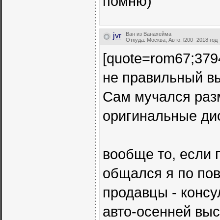
помню)
Ван из Ванахейма
jvr
Откуда: Москва; Авто: l200- 2018 год
[quote=rom67;379
не правильный вы
Сам мучался раз
оригинальные ди
вообще то, если 
общался я по пов
продавцы - консу
авто-осенней выс