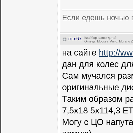
_________________
Если едешь ночью в л
Клаббер-завсегдатай
rom67
Откуда: Москва; Авто: Murano Z
на сайте
http://w
дан для колес дл
Сам мучался раз
оригинальные ди
Таким образом р
7,5х18 5х114,3 E
Могу с ЦО напутат