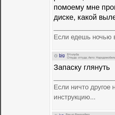
помоему мне прощ
диске, какой выле
_________________
Если едешь ночью в л
БЧ клуба
big
Откуда: оттуда; Авто: Народомобил
Запаску глянуть
_________________
Если ничто другое н
инструкцию...
Ван из Ванахейма