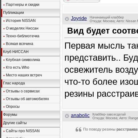
Партнеры и скидки
Публикации
Начинающий клаббер
Joyride
История NISSAN
Откуда: Москва; Авто: Nissan
О моделях Ниссан
Вид будет соотв
Техно-библиотечка
Первая мысль так
Всякая всячина
Клуб НИССАН
представить.. Бу
Клубная символика
освежитель воздух
Кто есть Who
Место наших встреч
что-то более изо
Глас народа
резины расстраив
Отзывы о сервисах
Отзывы об автомобилях
Опросы
Форумы
Клаббер-завсегдатай
anabolic
Откуда: Москва; Авто: Rang
Другие сайты
По поводу резины
расстраива
Сайты про NISSAN