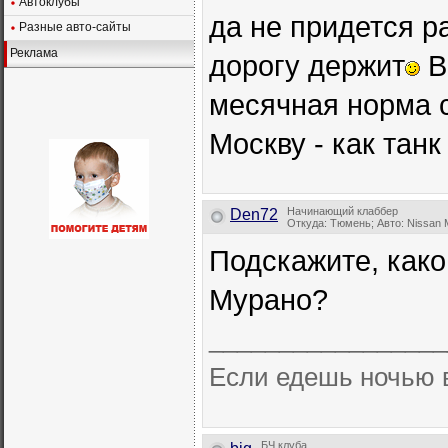
Автоклубы
да не придется р
Разные авто-сайты
Реклама
дорогу держит
В
месячная норма с
Москву - как тан
Начинающий клаббер
Den72
Откуда: Тюмень; Авто: Nissan 
Подскажите, како
Мурано?
_________________
Если едешь ночью в л
БЧ клуба