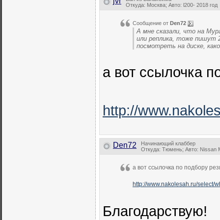
jvr
Откуда: Москва; Авто: l200- 2018 год
Сообщение от
Den72
А мне сказали, что на Мур
или реплика, тоже пишут 
посмотреть на диске, как
а вот ссылочка п
http://www.nakole
Начинающий клаббер
Den72
Откуда: Тюмень; Авто: Nissan 
а вот ссылочка по подбору ре
http://www.nakolesah.ru/select/
Благодарствую!