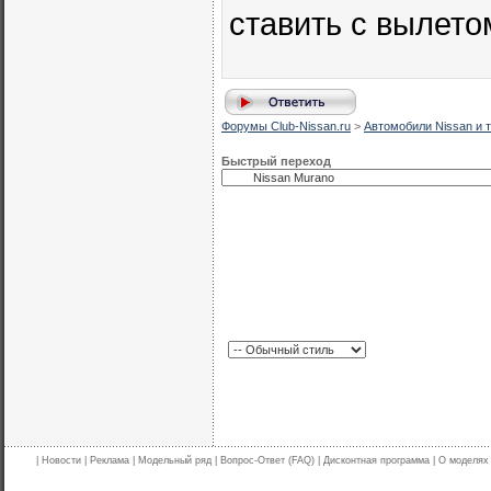
ставить с вылето
Форумы Club-Nissan.ru
>
Автомобили Nissan и т
Быстрый переход
|
Новости
|
Реклама
|
Модельный ряд
|
Вопрос-Ответ (FAQ)
|
Дисконтная программа
|
О моделях