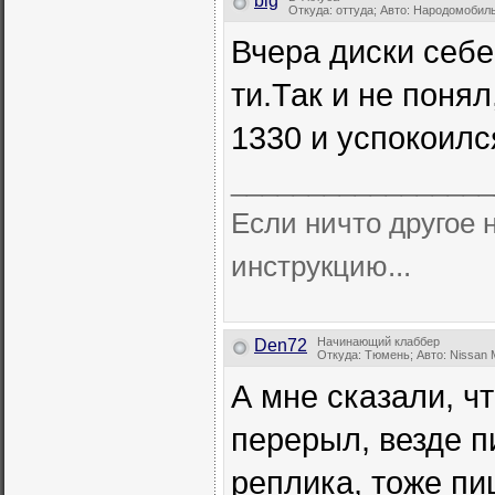
big
Откуда: оттуда; Авто: Народомобил
Вчера диски себе
ти.Так и не поня
1330 и успокоилс
_________________
Если ничто другое н
инструкцию...
Начинающий клаббер
Den72
Откуда: Тюмень; Авто: Nissan 
А мне сказали, ч
перерыл, везде п
реплика, тоже пи