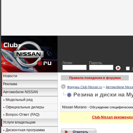
Логин:
Пароль:
Новости
Правила поведения в форумах
Реклама
Форумы Club-Nissan.ru
>
Автомобили Nissa
Автомобили NISSAN
Резина и диски на М
Модельный ряд
Официальные дилеры
Nissan Murano -
Обсуждение специфических 
Вопрос-Ответ (FAQ)
Club-Nissan рекоменду
Услуги владельцам
Дисконтная программа