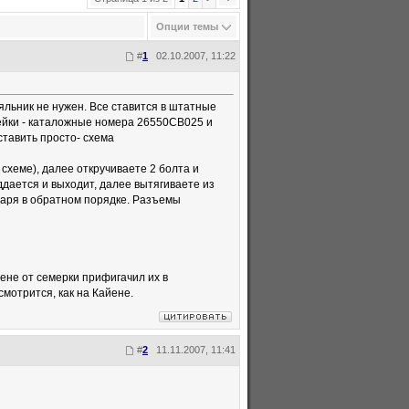
Опции темы
#
1
02.10.2007, 11:22
яльник не нужен. Все ставится в штатные
ейки - каталожные номера 26550CB025 и
ставить просто- схема
 схеме), далее откручиваете 2 болта и
дается и выходит, далее вытягиваете из
наря в обратном порядке. Разъемы
жене от семерки прифигачил их в
смотрится, как на Кайене.
#
2
11.11.2007, 11:41