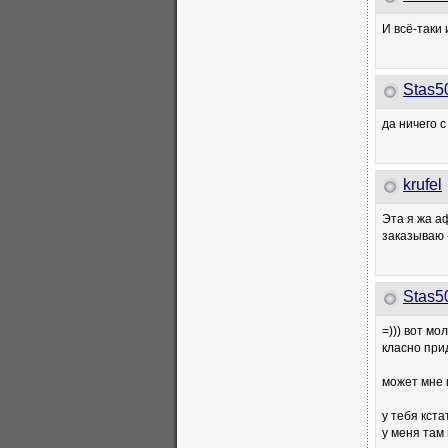
И всё-таки
Stas5
да ничего 
krufel
Эта я жа аф
заказываю -
Stas5
=))) вот мо
класно при
может мне на
у тебя кст
у меня там