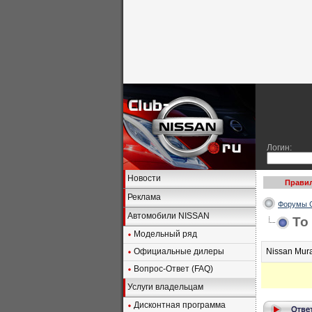
Логин:
Новости
Правил
Реклама
Форумы C
Автомобили NISSAN
To
Модельный ряд
Официальные дилеры
Nissan Mura
Вопрос-Ответ (FAQ)
Услуги владельцам
Дисконтная программа