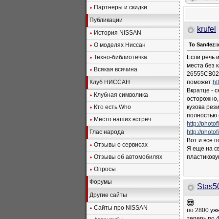
Партнеры и скидки
Публикации
krufel
История NISSAN
О моделях Ниссан
To San4ez:
Техно-библиотечка
Если речь 
места без 
Всякая всячина
26555CB025 
Клуб НИССАН
поможет:
ht
Вкратце - 
Клубная символика
осторожно,
Кто есть Who
кузова рез
полностью 
Место наших встреч
http://photo
Глас народа
http://photo
Вот и все п
Отзывы о сервисах
Я еще на с
Отзывы об автомобилях
пластиковую
Опросы
Форумы
Stas5
Другие сайты
Сайты про NISSAN
по 2800 уже
теперь по 4