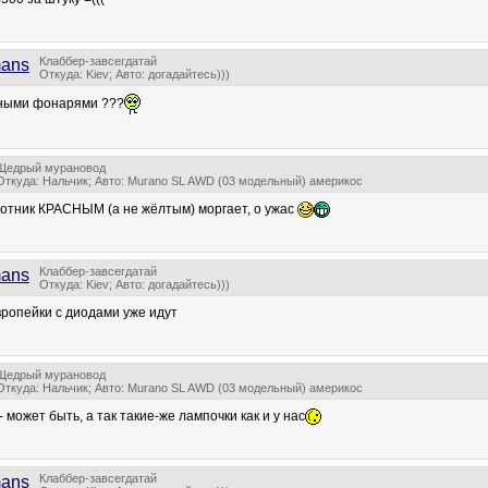
Клаббер-завсегдатай
ans
Откуда: Kiev; Авто: догадайтесь)))
дными фонарями ???
Щедрый мурановод
Откуда: Нальчик; Авто: Murano SL AWD (03 модельный) америкос
ротник КРАСНЫМ (а не жёлтым) моргает, о ужас
Клаббер-завсегдатай
ans
Откуда: Kiev; Авто: догадайтесь)))
вропейки с диодами уже идут
Щедрый мурановод
Откуда: Нальчик; Авто: Murano SL AWD (03 модельный) америкос
 может быть, а так такие-же лампочки как и у нас
Клаббер-завсегдатай
ans