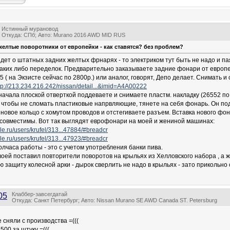
Истинный мурановод
Откуда: СПб; Авто: Murano 2016 AWD MID RUS
желтые поворотники от европейки - как ставятся? без проблем?
идет о штатных задних желтых фрнарях - то электриком тут быть не надо и па
каких либо переделок. Предварительно заказываете задние фонари от европ
( на Экзисте сейчас по 2800р.) или аналог, говорят, Депо делает. Снимать и 
tp://213.234.216.242/nissan/detail...&imid=A4A00222
сначала плоской отверткой поддеваете и снимаете пластм. накладку (26552 по
 чтобы не сломать пластиковые напрвляющие, тянете на себя фонарь. Он под
иновое кольцо с хомутом проводов и отстегиваете разъем. Вставка нового фо
совместимы. Вот так выглядят еврофонари на моей и жениной машинах:
file.ru/users/krufel/313...47884/#breadcr
file.ru/users/krufel/313...47923/#breadcr
олчаса работы - это с учетом употребления банки пива.
воей поставил повторители поворотов на крыльях из Хелловского набора , а 
 защиту колесной арки - дырок сверлить не надо в крыльях - зато прикольно 
Клаббер-завсегдатай
05
Откуда: Санкт Петербург; Авто: Nissan Murano SE AWD Canada ST. Petersburg
 сняли с производства =(((
500 за штуку =(((