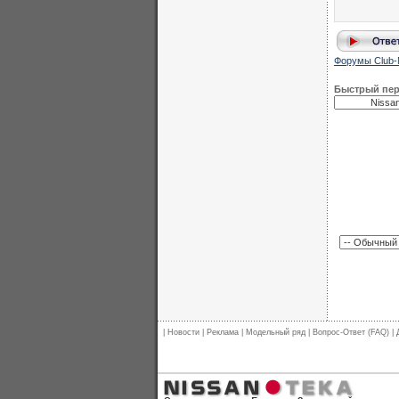
Форумы Club-
Быстрый пе
|
Новости
|
Реклама
|
Модельный ряд
|
Вопрос-Ответ (FAQ)
|