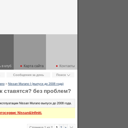
 в клуб
Карта сайта
Контакты
ь
Сообщения за день
Поиск
ano
>
Nissan Murano I (выпуск до 2008 года)
ак ставятся? без проблем?
сплуатации Nissan Murano выпуск до 2008 года.
осервис Nissan&Infiniti.
Страница 1 из 2
1
2
>