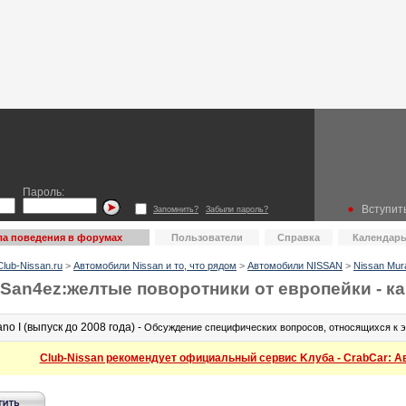
Пароль:
Вступить
Запомнить?
Забыли пароль?
а поведения в форумах
Пользователи
Справка
Календар
lub-Nissan.ru
>
Автомобили Nissan и то, что рядом
>
Автомобили NISSAN
>
Nissan Mur
 San4ez:желтые поворотники от европейки - к
no I (выпуск до 2008 года) -
Обсуждение специфических вопросов, относящихся к эк
Club-Nissan рекомендует официальный сервис Kлуба - CrabCar: Авт