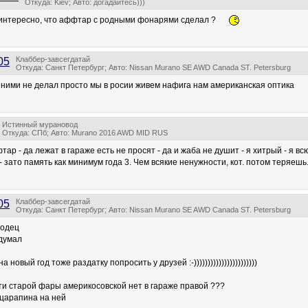
Откуда: Kiev; Авто: догадайтесь)))
 интересно, что аффтар с родными фонарями сделал ?
Клаббер-завсегдатай
05
Откуда: Санкт Петербург; Авто: Nissan Murano SE AWD Canada ST. Petersburg
с ними не делал просто мы в росии живем нафига нам американская оптика
Истинный мурановод
Откуда: СПб; Авто: Murano 2016 AWD MID RUS
тар - да лежат в гараже есть не просят - да и жаба не душит - я хитрый - я в
 зато память как минимум года 3. Чем всякие ненужности, кот. потом теряешь
Клаббер-завсегдатай
05
Откуда: Санкт Петербург; Авто: Nissan Murano SE AWD Canada ST. Petersburg
лодец
думал
 новый год тоже раздатку попросить у друзей :-)))))))))))))))))))))))
ати старой фары америкосовской нет в гараже правой ???
 царапина на ней