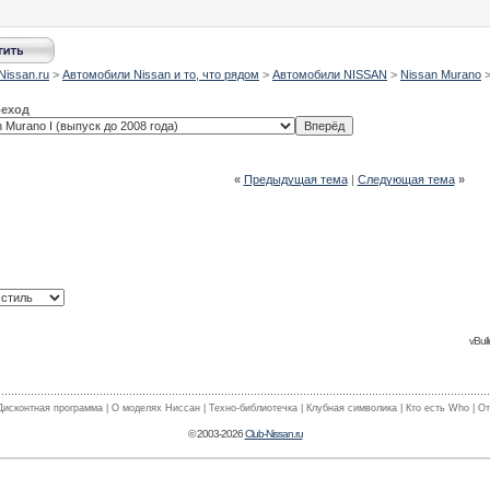
Nissan.ru
>
Автомобили Nissan и то, что рядом
>
Автомобили NISSAN
>
Nissan Murano
реход
«
Предыдущая тема
|
Следующая тема
»
vBull
Дисконтная программа
|
О моделях Ниссан
|
Техно-библиотечка
|
Клубная символика
|
Кто есть Who
|
От
© 2003-2026
Club-Nissan.ru