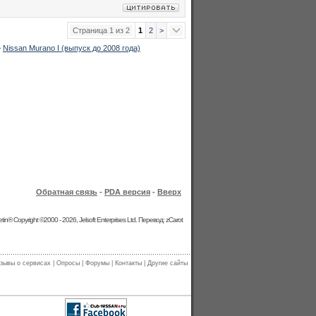
Страница 1 из 2
1
2
>
>
Nissan Murano I (выпуск до 2008 года)
Обратная связь
-
PDA версия
-
Вверх
etin® Copyright ©2000 - 2026, Jelsoft Enterprises Ltd. Перевод: zCarot
зывы о сервисах
|
Опросы
|
Форумы
|
Контакты
|
Другие сайты