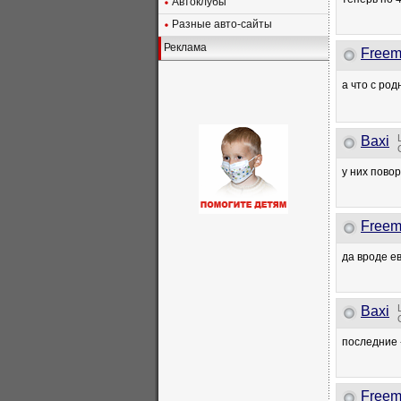
Автоклубы
Разные авто-сайты
Реклама
Freem
а что с ро
Baxi
у них пово
Freem
да вроде е
Baxi
последние -
Freem