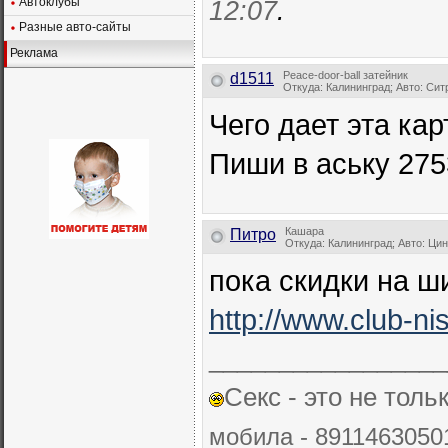
Автоклубы
12:07
.
Разные авто-сайты
Реклама
Peace-door-ball затейник
d1511
Откуда: Калининград; Авто: Си
Чего дает эта кар
Пиши в аську 27
Кашара
Питро
Откуда: Калининград; Авто: Ци
пока скидки на ши
http://www.club-ni
_________________
Секс - это не толь
мобила - 89114630501