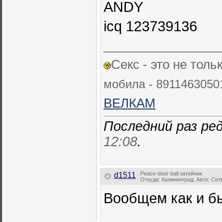
ANDY
icq 123739136
_________________
Секс - это не толь
мобила - 89114630501
ВЕЛКАМ
Последний раз ре
12:08
.
Peace-door-ball затейник
d1511
Откуда: Калининград; Авто: Си
Вообщем как и бы
_________________