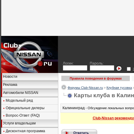
Логин:
Пароль:
Новости
Правила поведения в форумах
Реклама
Форумы Club-Nissan.ru
>
Клубная тусовка
Автомобили NISSAN
Карты клуба в Кали
Модельный ряд
Официальные дилеры
Калининград -
Обсуждение локальных вопрос
Вопрос-Ответ (FAQ)
Club-Nissan рекоменду
Услуги владельцам
Дисконтная программа