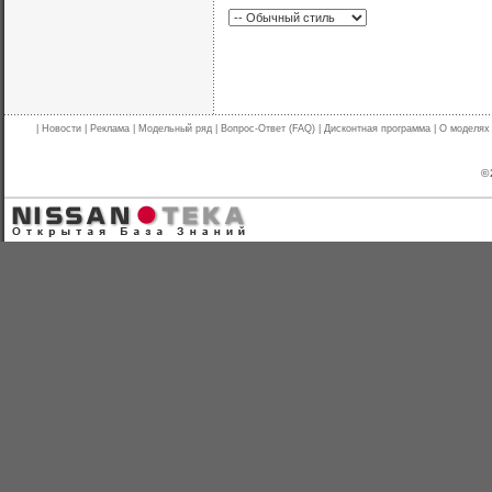
|
Новости
|
Реклама
|
Модельный ряд
|
Вопрос-Ответ (FAQ)
|
Дисконтная программа
|
О моделях
© 