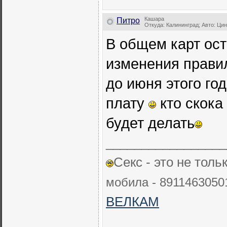
Кашара
Питро
Откуда: Калининград; Авто: Ци
В общем карт ост
изменения правил
до июня этого го
плату
кто скока
будет делать
_________________
Секс - это не толь
мобила - 89114630501
ВЕЛКАМ