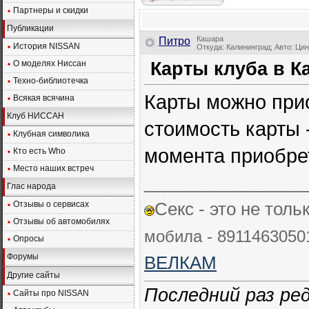
Партнеры и скидки
Публикации
Кашара
Питро
История NISSAN
Откуда: Калининград; Авто: Ци
О моделях Ниссан
Карты клуба в К
Техно-библиотечка
Карты можно прио
Всякая всячина
Клуб НИССАН
стоимость карты -
Клубная символика
момента приобре
Кто есть Who
Место наших встреч
_________________
Глас народа
Секс - это не толь
Отзывы о сервисах
Отзывы об автомобилях
мобила - 89114630501
Опросы
Форумы
ВЕЛКАМ
Другие сайты
Последний раз ре
Сайты про NISSAN