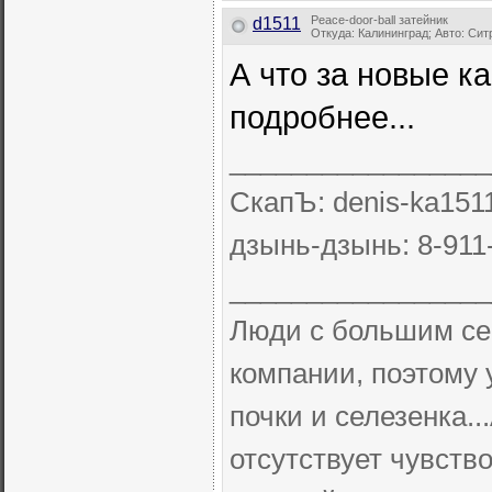
Peace-door-ball затейник
d1511
Откуда: Калининград; Авто: Си
А что за новые к
подробнее...
_________________
СкапЪ: denis-ka151
дзынь-дзынь: 8-911
_________________
Люди с большим с
компании, поэтому 
почки и селезенка..
отсутствует чувств