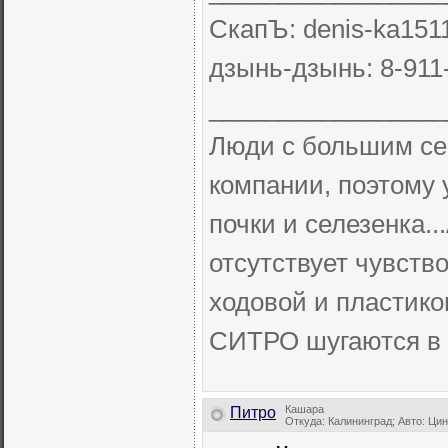
СкапЪ: denis-ka151
дзынь-дзынь: 8-911
_________________
Люди с большим с
компании, поэтому 
почки и селезенка..
отсутствует чувств
ходовой и пластико
СИТРО шугаются в 
Кашара
Питро
Откуда: Калининград; Авто: Ци