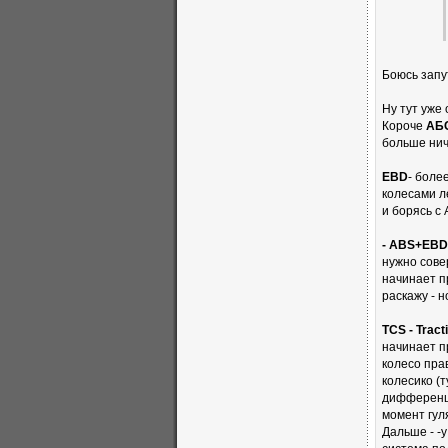
Боюсь запут
Ну тут уже 
Короче
АБ
больше нич
EBD
- боле
колесами л
и борясь с
- ABS+EBD
нужно сове
начинает п
раскажу - 
TCS - Trac
начинает пр
колесо пра
колесико (т
дифференциа
момент гул
Дальше - -