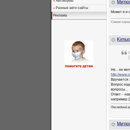
Автоклубы
Митю
Разные авто-сайты
Может я и 
Реклама
___________
Самая хорош
Kimur
Не... не мо
http://www.
Вручается з
Вопрос еще
вопросы...
Ответ - -на
например Z-t
Последний р
Митю