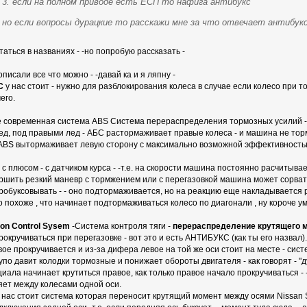
3. если на полном приводе есть ЕСП то нафига антибукс
но если вопросы дурацкие то расскажи мне за что отвечает антибук
аться в названиях - -но попробую рассказать -
описали все что можно - -давай ка и я ляпну -
С
у нас стоит - нужно для разблокирования колеса в случае если колесо при 
его.
е современная система ABS Система перераспределения тормозных усилий - 
ед, под правыми лед - АБС растормаживает правые колеса - и машина не тор
 ABS вытормаживает левую сторону с максимально возможной эффективность
с плюсом - с датчиком курса - -т.е. на скорости машина постоянно расчитыва
ршить резкий маневр с тормжением или с перегазовкой машина может сорватьс
робуксовывать - - оно подтормаживается, но на реакцию еще накладывается 
но похоже , что начинает подтормаживаться колесо по диагонали , ну короче 
tion Control Sysem
-Система контроля тяги -
перераспределение крутящего м
окручиваться при перегазовке - вот это и есть АНТИБУКС (как ты его назвал).Т
вое прокручивается и из-за дифера левое на той же оси стоит на месте - с
упо давит колодки тормозные и понижает обороты двигателя - как говорят - "
ла начинает крутиться правое, как только правое начало прокручиваться - -нач
яет между колесами одной оси.
у нас стоит система которая переносит крутящий момент между осями Nissan S