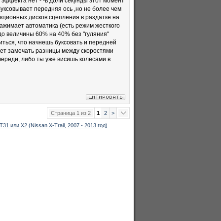
а эффекта нет - -в доли секунды этот момент
буксовывает передняя ось ,но не более чем
кционных дисков сцепления в раздатке на
 нажимает автоматика (есть режим жесткого
до величины 60% на 40% без "гуляния"
читься, что начнешь буксовать и передней
будет замечать разницы между скоростями
очереди, либо ты уже висишь колесами в
Страница 1 из 2
1
2
>
Т31 или Х2 (Nissan X-Trail, 2007 - 2013 год)