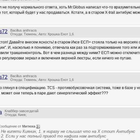
 не получу нормального ответа, хоть Mr.Globus написал что-то вразумительно
 не тот, который будет у нас продаваться. Кстати, а в старом X-trail антибукс м
Bacillus anthracis
us72
Откуда: Тюмень; Авто: Крошка Енот 1,6
стоп! Давайте внесем ясность! в старом Иксе ЕСП+ стояла только на версиях 
ии". И, насколько я понимаю, отвечала как раз за подтормаживание того или 
авили тракшенконтроль. Вот в чем разница между ними? ЕСП можно отключить.
ле регулировки зеркал и включения верхней люстры, если ничего не путаю.
Bacillus anthracis
us72
Откуда: Тюмень; Авто: Крошка Енот 1,6
з глянул в спецификацию. TCS - противобуксовочная система, тоже в базе у но
 может они теперь в паре дают синергетический эффект???
Клаббер-завсегдатай
a
Откуда: Киев;
Сообщение от
Митюха
Не кипяти Киянин, 1. я ниразу не слышал что на Х стоит Антибукс
2. Если у нас полный привод то нафига нам антибукс