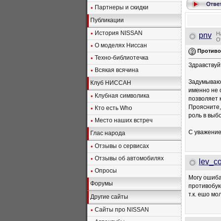
Партнеры и скидки
Публикации
История NISSAN
Н
pnv
О
О моделях Ниссан
Противо
Техно-библиотечка
Здравствуй
Всякая всячина
Задумываюсь
Клуб НИССАН
именно не 
Клубная символика
позволяет 
Проясните,
Кто есть Who
роль в выбо
Место наших встреч
С уважение
Глас народа
Отзывы о сервисах
Отзывы об автомобилях
lev_co
Опросы
Могу ошиба
Форумы
противобук
т.к. ешо мо
Другие сайты
Сайты про NISSAN