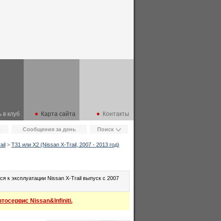
 в клуб
Карта сайта
Контакты
ь
Сообщения за день
Поиск
ail
>
Т31 или Х2 (Nissan X-Trail, 2007 - 2013 год)
 к эксплуатации Nissan X-Trail выпуск с 2007
осервис Nissan&Infiniti.