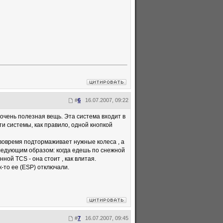
#
6
16.07.2007, 09:22
- очень полезная вещь. Эта система входит в
и системы, как правило, одной кнопкой
 вовремя подтормаживает нужные колеса , а
ледующим образом: когда едешь по снежной
ной TCS - она стоит , как влитая.
-то ее (ESP) отключали.
#
7
16.07.2007, 09:45