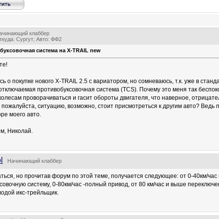
ачинающий клаббер
ткуда: Сургут; Авто: ФФ2
буксовочная система на X-TRAIL new
те!
 о покупке нового X-TRAIL 2.5 с вариатором, но сомневаюсь, т.к. уже в станд
отключаемая противобуксовочная система (TCS). Почему это меня так беспоко
колесам проворачиваться и гасит обороты двигателя, что наверное, отрицате
 пожалуйста, ситуацию, возможно, стоит присмотреться к другим авто? Ведь
ре моего авто.
м, Николай.
l
Начинающий клаббер
ться, но прочитав форум по этой теме, получается следующее: от 0-40км/ча
совочную систему, 0-80км/час -полный привод, от 80 км/час и выше переключ
лодой икс-трейльщик.