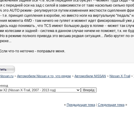
ключения задней оси -т.е. если передняя ось буксует - -момент туда сюда - -
я с передней оси на зад с силой в зависимости от таво насколько сильно про
% это AUTO режим - регулируется путем изменения жесткости сцепления фри
 - т.е. принцип сцепления в коробке, но вместо ноги на виртуальную "педаль"
ния момента 4WD - там ничего не гуляет и момент идет фиксированный уже 
Здесь надо понимать , что TCS имеют большую дыру в логике - -может так слу
ими колесами и задней - система в данном случае ничем не поможет, т.к. не 
 Но в режиме полного привода это весьма редкая ситуация... Либо крутят по 
рюхе...
Если что-то неточно - поправьте меня.
Nissan.ru
>
Автомобили Nissan и то, что рядом
>
Автомобили NISSAN
>
Nissan X-Trail
>
реход
«
Предыдущая тема
|
Следующая тема
»