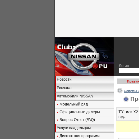
Логин:
Новости
Правил
Реклама
Форумы C
Автомобили NISSAN
Пр
Модельный ряд
Официальные дилеры
Т31 или Х2 
года.
Вопрос-Ответ (FAQ)
Услуги владельцам
Дисконтная программа