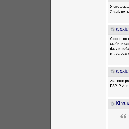
Я уже думал
X-trail, но
alexi
Стоп-стоп-
стабилизац
базу и доб
внизу, воз
alexi
Ага, еще ра
ESP+? Или,
Kimur