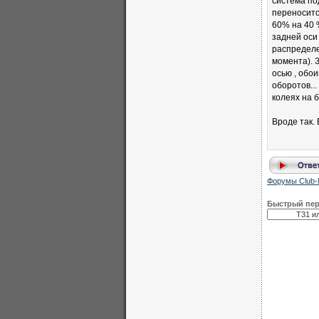
система под
переноситс
60% на 40 
задней оси
распределе
момента). 
осью , обо
оборотов...
колеях на б
Вроде так. 
Форумы Club-
Быстрый пе