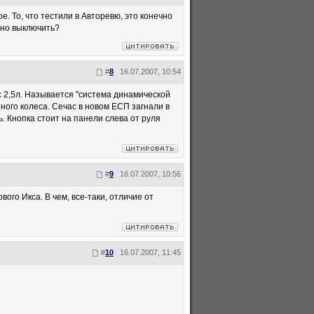
е. То, что тестили в Авторевю, это конечно
ожно выключить?
#
8
16.07.2007, 10:54
с 2,5л. Называется "система динамической
иного колеса. Сечас в новом ЕСП загнали в
 Кнопка стоит на панели слева от руля
#
9
16.07.2007, 10:56
вого Икса. В чем, все-таки, отличие от
#
10
16.07.2007, 11:45