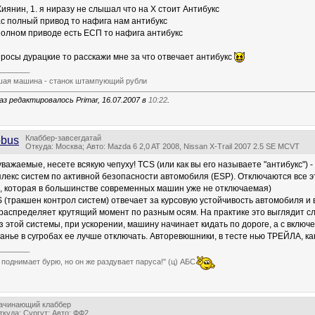
иянин, 1. я ниразу не слышал что на Х стоит Антибукс
нас полный привод то нафига нам антибукс
 полном приводе есть ЕСП то нафига антибукс
просы дурацкие то расскажи мне за что отвечает антибукс
_______
ая машина - станок штампующий рубли
аз редактировалось Primar, 16.07.2007 в
10:22
.
Клаббер-завсегдатай
obus
Откуда: Москва; Авто: Mazda 6 2,0 AT 2008, Nissan X-Trail 2007 2.5 SE MCVT
уважаемые, несете всякую чепуху! TCS (или как вы его называете "антибукс") 
лекс систем по активной безопасности автомобиля (ESP). Отключаются все эт
, которая в большинстве современных машин уже не отключаемая)
CS (тракшен контрол систем) отвечает за курсовую устойчивость автомобиля и
распределяет крутящий момент по разным осям. На практике это выглядит с
з этой системы, при ускорении, машину начинает кидать по дороге, а с включен
анье в сугробах ее лучше отключать. Авторевюшники, в тесте нью ТРЕЙЛА, как
_______
 поднимает бурю, но он же раздувает паруса!" (ц) АБС
ачинающий клаббер
ткуда: Сургут; Авто: ФФ2