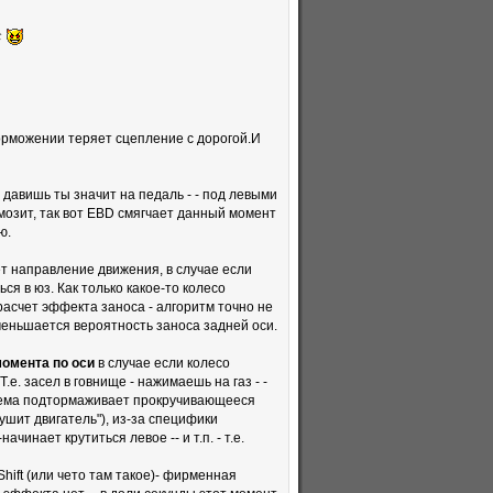
с
торможении теряет сцепление с дорогой.И
давишь ты значит на педаль - - под левыми
мозит, так вот EBD смягчает данный момент
ю.
ет направление движения, в случае если
я в юз. Как только какое-то колесо
расчет эффекта заноса - алгоритм точно не
уменьшается вероятность заноса задней оси.
омента по оси
в случае если колесо
.е. засел в говнище - нажимаешь на газ - -
истема подтормаживает прокручивающееся
душит двигатель"), из-за специфики
инает крутиться левое -- и т.п. - т.е.
hift (или чето там такое)- фирменная