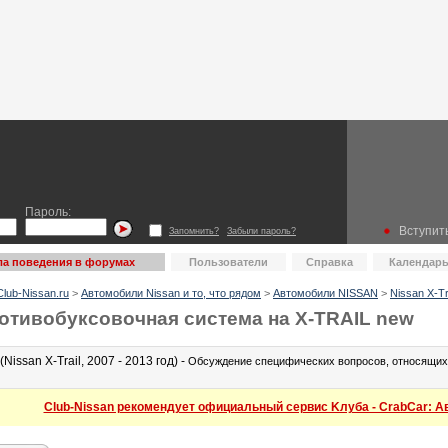
Пароль:
Вступить
Запомнить?
Забыли пароль?
а поведения в форумах
Пользователи
Справка
Календар
lub-Nissan.ru
>
Автомобили Nissan и то, что рядом
>
Автомобили NISSAN
>
Nissan X-Tr
отивобуксовочная система на X-TRAIL new
(Nissan X-Trail, 2007 - 2013 год) -
Обсуждение специфических вопросов, относящихся
Club-Nissan рекомендует официальный сервис Kлуба - CrabCar: Авт