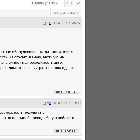
Страница 1 из 2
1
2
>
Опции темы
#
1
14.07.2007, 20:57
артное оборудование входит, как я понял,
ит? На сколько я знаю, антибукс не
льно влияет на проходимость авто.
 проходимость очень играет не последнюю
#
2
15.07.2007, 14:09
с возможность подключить
ение на передний привод. Могу ошибаться,