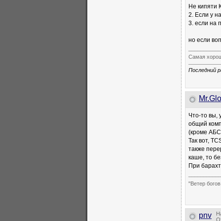
Не кипяти К
2. Если у 
3. если на
но если во
___________
Самая хорош
Последний р
Mr.Gl
Что-то вы, 
общий комп
(кроме АБС
Так вот, T
также пере
каше, то бе
При барахт
___________
"Ветер богов
Н
pnv
О