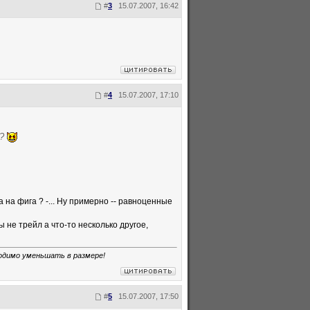
#
3
15.07.2007, 16:42
#
4
15.07.2007, 17:10
С?
 на фига ? -... Ну примерно -- равноценные
ы не трейл а что-то несколько другое,
ходимо уменьшать в размере!
#
5
15.07.2007, 17:50