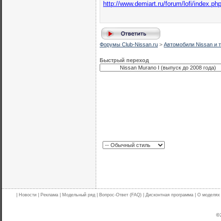
http://www.demiart.ru/forum/lofi/index.ph
Форумы Club-Nissan.ru
>
Автомобили Nissan и т
Быстрый переход
|
Новости
|
Реклама
|
Модельный ряд
|
Вопрос-Ответ (FAQ)
|
Дисконтная программа
|
О моделях
© 