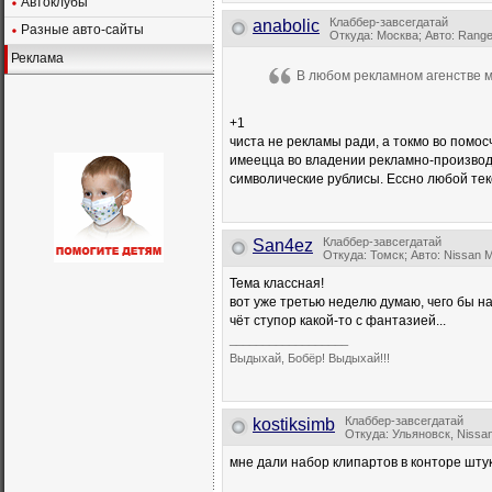
Автоклубы
Клаббер-завсегдатай
anabolic
Разные авто-сайты
Откуда: Москва; Авто: Rang
Реклама
В любом рекламном агенстве мо
+1
чиста не рекламы ради, а токмо во помос
имеецца во владении рекламно-производс
символические рублисы. Ессно любой тек
Клаббер-завсегдатай
San4ez
Откуда: Томск; Авто: Nissan
Тема классная!
вот уже третью неделю думаю, чего бы н
чёт ступор какой-то с фантазией...
__________________
Выдыхай, Бобёр! Выдыхай!!!
Клаббер-завсегдатай
kostiksimb
Откуда: Ульяновск, Nissa
мне дали набор клипартов в конторе шту