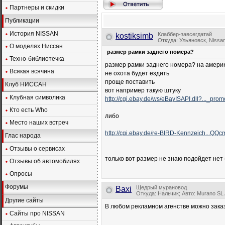
Партнеры и скидки
Публикации
История NISSAN
Клаббер-завсегдатай
kostiksimb
Откуда: Ульяновск, Nissa
О моделях Ниссан
размер рамки заднего номера?
Техно-библиотечка
размер рамки заднего номера? на амери
Всякая всячина
не охота будет ездить
проще поставить
Клуб НИССАН
вот например такую штуку
Клубная символика
http://cgi.ebay.de/ws/eBayISAPI.dll?..._pro
Кто есть Who
либо
Место наших встреч
http://cgi.ebay.de/re-BIRD-Kennzeich...QQ
Глас народа
Отзывы о сервисах
только вот размер не знаю подойдет нет 
Отзывы об автомобилях
Опросы
Форумы
Щедрый мурановод
Baxi
Откуда: Нальчик; Авто: Murano S
Другие сайты
В любом рекламном агенстве можно заказа
Сайты про NISSAN