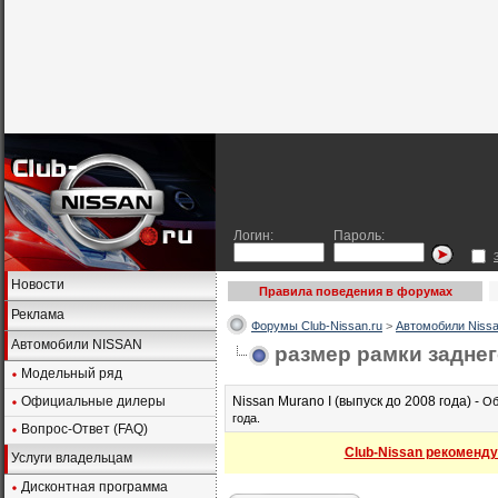
Логин:
Пароль:
Новости
Правила поведения в форумах
Реклама
Форумы Club-Nissan.ru
>
Автомобили Nissa
Автомобили NISSAN
размер рамки задне
Модельный ряд
Официальные дилеры
Nissan Murano I (выпуск до 2008 года) -
Об
года.
Вопрос-Ответ (FAQ)
Club-Nissan рекоменду
Услуги владельцам
Дисконтная программа