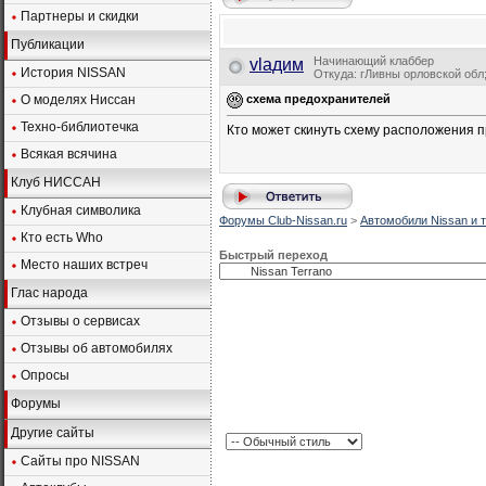
Партнеры и скидки
Публикации
Начинающий клаббер
vlaдим
История NISSAN
Откуда: гЛивны орловской обл;
О моделях Ниссан
схема предохранителей
Техно-библиотечка
Кто может скинуть схему расположения 
Всякая всячина
Клуб НИССАН
Клубная символика
Форумы Club-Nissan.ru
>
Автомобили Nissan и т
Кто есть Who
Быстрый переход
Место наших встреч
Глас народа
Отзывы о сервисах
Отзывы об автомобилях
Опросы
Форумы
Другие сайты
Сайты про NISSAN