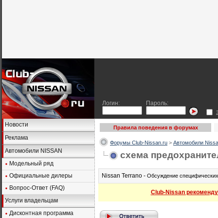
Логин:
Пароль:
Новости
Правила поведения в форумах
Реклама
Форумы Club-Nissan.ru
>
Автомобили Nissa
Автомобили NISSAN
схема предохраните
Модельный ряд
Официальные дилеры
Nissan Terrano -
Обсуждение специфических 
Вопрос-Ответ (FAQ)
Club-Nissan рекоменду
Услуги владельцам
Дисконтная программа