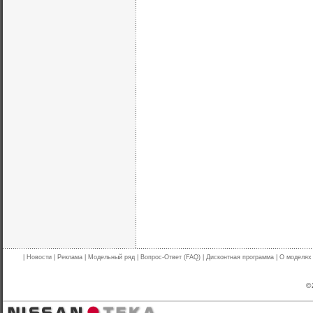
|
Новости
|
Реклама
|
Модельный ряд
|
Вопрос-Ответ (FAQ)
|
Дисконтная программа
|
О моделях
© 