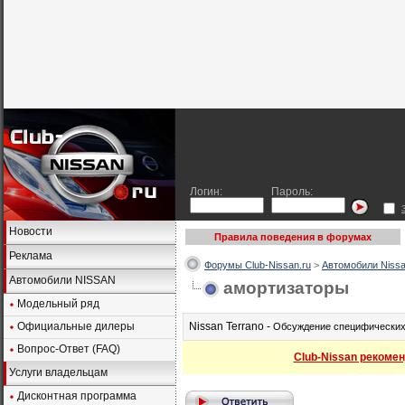
Логин:
Пароль:
Новости
Правила поведения в форумах
Реклама
Форумы Club-Nissan.ru
>
Автомобили Nissa
Автомобили NISSAN
амортизаторы
Модельный ряд
Официальные дилеры
Nissan Terrano -
Обсуждение специфических 
Вопрос-Ответ (FAQ)
Club-Nissan рекомен
Услуги владельцам
Дисконтная программа