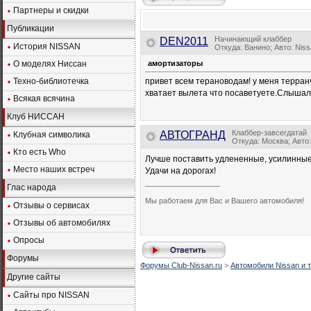
Партнеры и скидки
Публикации
Начинающий клаббер
DEN2011
История NISSAN
Откуда: Ванино; Авто: Niss
О моделях Ниссан
амортизаторы
Техно-библиотечка
привет всем терановодам! у меня терран
хватает вылета что посаветуете.Слышал
Всякая всячина
Клуб НИССАН
Клаббер-завсегдатай
АВТОГРАНД
Клубная символика
Откуда: Москва; Авто
Кто есть Who
Лучше поставить удлененные, усилинные 
Место наших встреч
Удачи на дорогах!
__________________
Глас народа
Мы работаем для Вас и Вашего автомобиля!
Отзывы о сервисах
Отзывы об автомобилях
Опросы
Форумы
Форумы Club-Nissan.ru
>
Автомобили Nissan и т
Другие сайты
Сайты про NISSAN