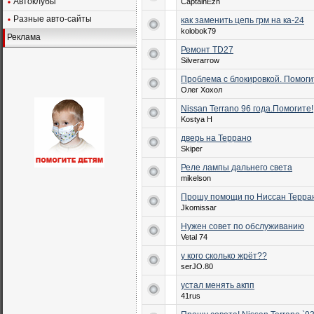
Автоклубы
CaptainEzh
Разные авто-сайты
как заменить цепь грм на ка-24
kolobok79
Реклама
Ремонт TD27
Silverarrow
Проблема с блокировкой. Помоги
Олег Хохол
Nissan Terrano 96 года.Помогите!
Kostya H
дверь на Террано
Skiper
Реле лампы дальнего света
mikelson
Прошу помощи по Ниссан Террано
Jkomissar
Нужен совет по обслуживанию
Vetal 74
у кого сколько жрёт??
serJO.80
устал менять акпп
41rus