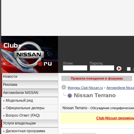
Логин:
Пароль:
Новости
Правила поведения в форумах
Реклама
Форумы Club-Nissan.ru
>
Автомобили Nissa
Автомобили NISSAN
Nissan Terrano
Модельный ряд
Официальные дилеры
Nissan Terrano -
Обсуждение специфических 
Вопрос-Ответ (FAQ)
Club-Nissan рекомен
Услуги владельцам
Дисконтная программа