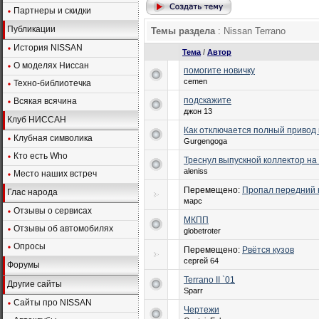
Партнеры и скидки
Публикации
Темы раздела
: Nissan Terrano
История NISSAN
Тема
/
Автор
О моделях Ниссан
помогите новичку
cemen
Техно-библиотечка
подскажите
Всякая всячина
джон 13
Клуб НИССАН
Как отключается полный привод н
Клубная символика
Gurgengoga
Кто есть Who
Треснул выпускной коллектор на
aleniss
Место наших встреч
Перемещено:
Пропал передний 
Глас народа
марс
Отзывы о сервисах
МКПП
Отзывы об автомобилях
globetroter
Опросы
Перемещено:
Рвётся кузов
сергей 64
Форумы
Terrano II `01
Другие сайты
Sparr
Сайты про NISSAN
Чертежи