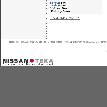
BB коды
Вкл.
Смайлы
Вкл.
[IMG]
код
Вкл.
HTML код
Выкл.
|
Новости
|
Реклама
|
Модельный ряд
|
Вопрос-Ответ (FAQ)
|
Дисконтная программа
|
О моделях
© 