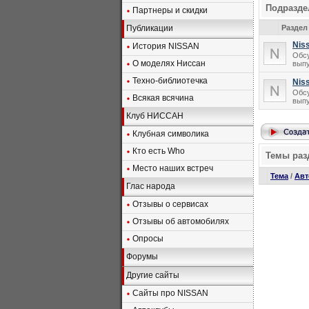
Подразд
Партнеры и скидки
Публикации
Раздел
Nis
История NISSAN
Обсу
О моделях Ниссан
выпу
Техно-библиотечка
Niss
Обсу
Всякая всячина
выпу
Клуб НИССАН
Клубная символика
Кто есть Who
Темы раз
Место наших встреч
Тема
/
Авт
Глас народа
Отзывы о сервисах
Отзывы об автомобилях
Опросы
Форумы
Другие сайты
Сайты про NISSAN