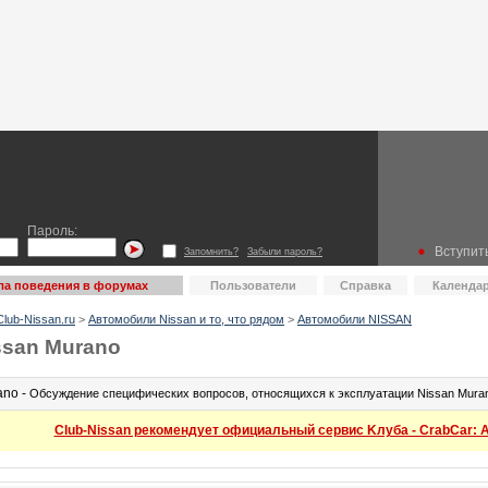
Пароль:
Вступить
Запомнить?
Забыли пароль?
ла поведения в форумах
Пользователи
Справка
Календа
lub-Nissan.ru
>
Автомобили Nissan и то, что рядом
>
Автомобили NISSAN
ssan Murano
ano -
Обсуждение специфических вопросов, относящихся к эксплуатации Nissan Mura
Club-Nissan рекомендует официальный сервис Kлуба - CrabCar: Ав