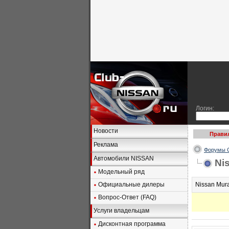
Логин:
Новости
Прави
Реклама
Форумы C
Автомобили NISSAN
Ni
Модельный ряд
Официальные дилеры
Nissan Mur
Вопрос-Ответ (FAQ)
Услуги владельцам
Дисконтная программа