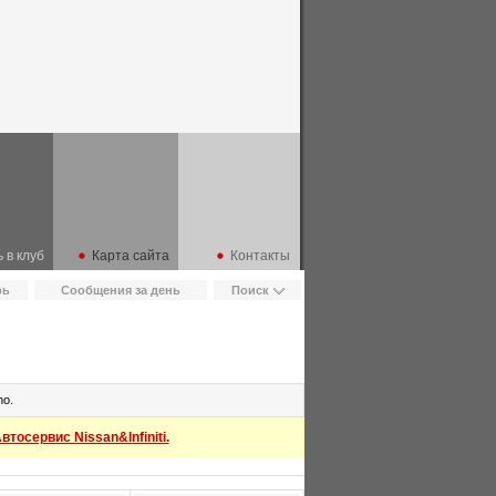
 в клуб
Карта сайта
Контакты
рь
Сообщения за день
Поиск
no.
тосервис Nissan&Infiniti.