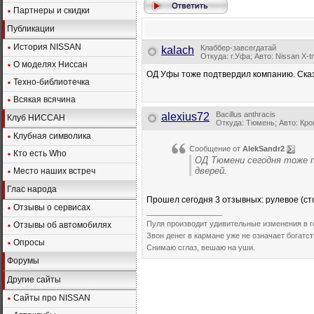
Партнеры и скидки
Публикации
История NISSAN
Клаббер-завсегдатай
kalach
Откуда: г.Уфа; Авто: Nissan X-t
О моделях Ниссан
ОД Уфы тоже подтвердил компанию. Сказа
Техно-библиотечка
Всякая всячина
Bacillus anthracis
alexius72
Клуб НИССАН
Откуда: Тюмень; Авто: Кро
Клубная символика
Сообщение от
AlekSandr2
Кто есть Who
ОД Тюмени сегодня тоже 
дверей.
Место наших встреч
Глас народа
Прошел сегодня 3 отзывных: рулевое (сто
Отзывы о сервисах
__________________
Пуля производит удивительные изменения в го
Отзывы об автомобилях
Звон денег в кармане уже не означает богатст
Опросы
Снимаю сглаз, вешаю на уши.
Форумы
Другие сайты
Сайты про NISSAN