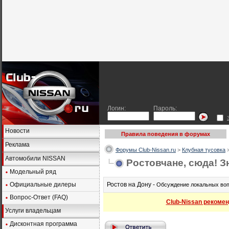
Логин:
Пароль:
Новости
Правила поведения в форумах
Реклама
Форумы Club-Nissan.ru
>
Клубная тусовка
Автомобили NISSAN
Ростовчане, сюда! З
Модельный ряд
Официальные дилеры
Ростов на Дону -
Обсуждение локальных вопр
Вопрос-Ответ (FAQ)
Club-Nissan рекомен
Услуги владельцам
Дисконтная программа