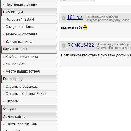
Партнеры и скидки
Публикации
Начинающий клаббер
161 rus
История NISSAN
Откуда: ростов на дону; Авто:
О моделях Ниссан
приве и тебе
Техно-библиотечка
Всякая всячина
Начинающий клаббер
ROM816422
Откуда: Ростов на дону
Клуб НИССАН
Подскажите кто ставил сигналку у офици
Клубная символика
Кто есть Who
Место наших встреч
Глас народа
Отзывы о сервисах
Отзывы об автомобилях
Опросы
Форумы
Другие сайты
Сайты про NISSAN