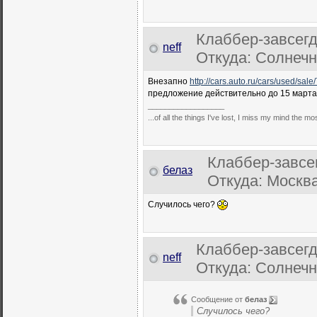
Клаббер-завсег
neff
Откуда: Солнечн
Внезапно
http://cars.auto.ru/cars/used/sal
предложение действительно до 15 марта
__________________
...of all the things I've lost, I miss my mind the mos
Клаббер-завсе
белаз
Откуда: Москва
Случилось чего?
Клаббер-завсег
neff
Откуда: Солнечн
Сообщение от
белаз
Случилось чего?