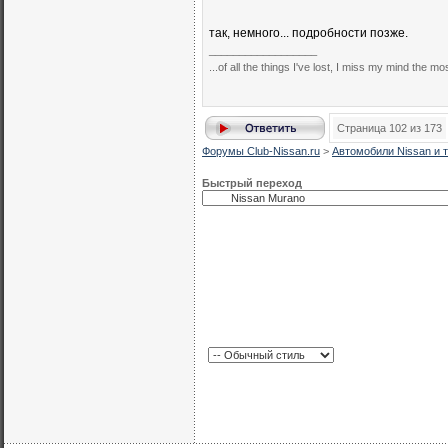
так, немного... подробности позже.
__________________
...of all the things I've lost, I miss my mind the mos
Страница 102 из 173
Форумы Club-Nissan.ru
>
Автомобили Nissan и т
Быстрый переход