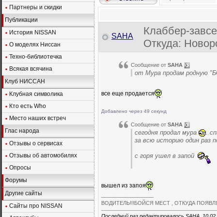
Партнеры и скидки
Публикации
Клаббер-завсе
История NISSAN
SAHA
Откуда: Новор
О моделях Ниссан
Техно-библиотечка
Сообщение от
SAHA
Всякая всячина
от Мура продам родную "Б
Клуб НИССАН
все еще продается
Клубная символика
Кто есть Who
Добавлено через 49 секунд
Место наших встреч
Сообщение от
SAHA
Глас народа
сегодня продал мура
. с
за всю историю один раз п
Отзывы о сервисах
Отзывы об автомобилях
с горя ушел в запой
Опросы
Форумы
вышел из запоя
Другие сайты
__________________
ВОДИТЕЛЬ!!!БОЙСЯ МЕСТ , ОТКУДА ПОЯВ
Сайты про NISSAN
Последний раз редактировалось SAHA, 10.02