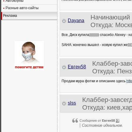
Автоклубы
Разные авто-сайты
Реклама
Начинающий 
Dayana
Откуда: Москв
Все, Диск купила)))))))) спасибо Alexey -
SAHA: конечно вышел - новую купил же))))
Клаббер-зав
Евген58
Откуда: Пенз
Продам мура фотки и описание здесь
htt
Клаббер-завсег
slss
Откуда: киев,ха
Сообщение от
Евген58
Состояние идеальное.