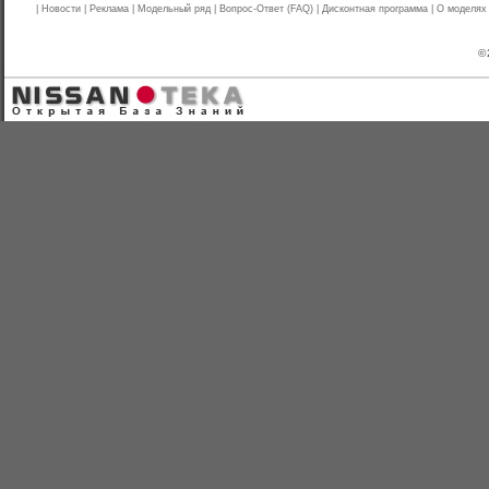
|
Новости
|
Реклама
|
Модельный ряд
|
Вопрос-Ответ (FAQ)
|
Дисконтная программа
|
О моделях
© 