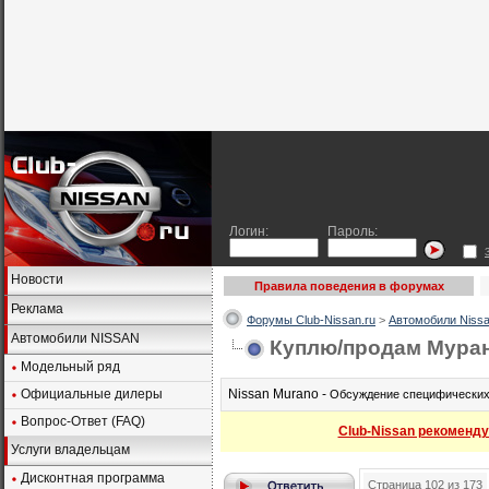
Логин:
Пароль:
Новости
Правила поведения в форумах
Реклама
Форумы Club-Nissan.ru
>
Автомобили Nissa
Автомобили NISSAN
Куплю/продам Мурано
Модельный ряд
Официальные дилеры
Nissan Murano -
Обсуждение специфических 
Вопрос-Ответ (FAQ)
Club-Nissan рекоменду
Услуги владельцам
Дисконтная программа
Страница 102 из 173