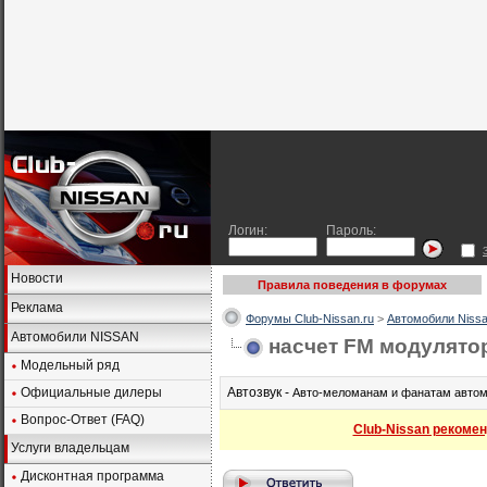
Логин:
Пароль:
Новости
Правила поведения в форумах
Реклама
Форумы Club-Nissan.ru
>
Автомобили Nissa
Автомобили NISSAN
насчет FM модулято
Модельный ряд
Официальные дилеры
Автозвук -
Авто-меломанам и фанатам автом
Вопрос-Ответ (FAQ)
Club-Nissan рекомен
Услуги владельцам
Дисконтная программа