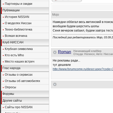
Партнеры и скидки
Публикации
Mojo
История NISSAN
Намедни оббегал весь митинский в поиск
О моделях Ниссан
вообщем будем шерстить шопы
Техно-библиотечка
Сеня вечером забаил, будем завтра тест
Всякая всячина
Последний раз редактировалось Mojo, 03.09.
Клуб НИССАН
Клубная символика
Начинающий клаббер
Roman
Откуда: Ногинск; Авто: Нисса
Кто есть Who
Не рекламы ради...
Место наших встреч
тут дешевле
Глас народа
http://www.forumcomp.ru/descr.aspx?code=
Отзывы о сервисах
Отзывы об автомобилях
Опросы
Форумы
Другие сайты
Сайты про NISSAN