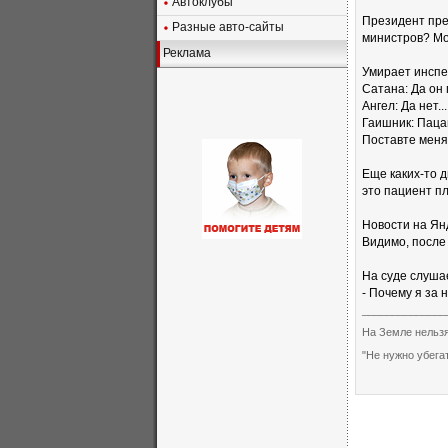
Автоклубы
Президент пре
Разные авто-сайты
министров? Мо
Реклама
Умирает инспек
Сатана: Да он п
Ангел: Да нет..
Гаишник: Пацан
Поставте меня 
Еще каких-то д
это пациент пл
Новости на Янд
Видимо, после 
На суде слушае
- Почему я за 
______________
На Земле нельзя
"Не нужно убега