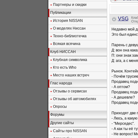
Партнеры и скидки
Публикации
Кла
VSG
История NISSAN
Отку
О моделях Ниссан
Недавно мой д
Это был единст
Техно-библиотечка
Всякая всячина
Парень с деву
Д: вон она как
Клуб НИССАН
П: они знак за
Клубная символика
Д: ага, а с меня
Кто есть Who
Рынок. Контейн
Место наших встреч
- Почём трусик
Продавец подн
Глас народа
- А оптом?
Отзывы о сервисах
Продавец подн
- А дешевле?
Отзывы об автомобилях
Продавец подн
Опросы
Приходят две 
Форумы
- Люсь, а каку
Другие сайты
- "Мерседес".
- А как ты её 
Сайты про NISSAN
- Не вопрос! М