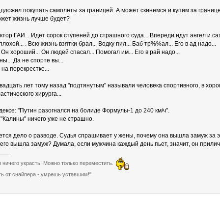
дложил покупать самолеты за границей. А может скинемся и купим за границ
жет жизнь лучше будет?
тор ГАИ... Идет сорок ступеней до страшного суда... Впереди идут ангел и сата
лохой... . Всю жизнь взятки брал... Водку пил... Баб тр%%ал... Его в ад надо...
. Он хороший... Он людей спасал... Помогал им... Его в рай надо...
ы... Да не спорте вы...
на перекрестке...
вадцать лет тому назад "подтянутым" называли человека спортивного, в хор
астического хирурга...
ексе: "Путин разогнался на болиде Формулы-1 до 240 км/ч".
"Калины" ничего уже не страшно.
тся дело о разводе. Судья спрашивает у жены, почему она вышла замуж за э
него вышла замуж? Думала, если мужчина каждый день пьет, значит, он прили
____
 ничего украсть. Можно только переместить.
ть от снайпера - умрешь уставшим!"