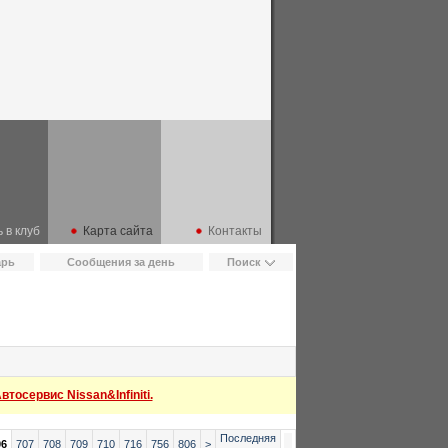
 в клуб
Карта сайта
Контакты
арь
Сообщения за день
Поиск
тосервис Nissan&Infiniti.
Последняя
06
707
708
709
710
716
756
806
>