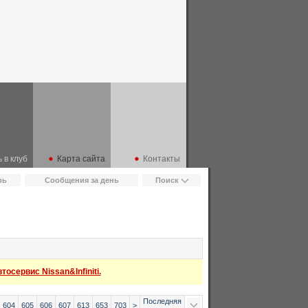
 в клуб
Карта сайта
Контакты
рь
Сообщения за день
Поиск
осервис Nissan&Infiniti.
Последняя
604
605
606
607
613
653
703
>