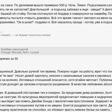
 на такси. По денежкам вышло примерно 500 р. Ночь. Темно. Подъезжаем к ро
инять ли не заплатив? Дом большой - в подъезд забежал и ищи - свищи!" А ф
 башкой об стойку. Потом споткнулся об бордюр и навернулся на скамейку. П
лминуты пытался открыть домофон. Всё это время таксист смотрел на меня 
принимал. "Он в шоке!"- подумал я. Всё оказалось проще - потом, уже в подъез
__
е плывёт, — не бывает попутного ветра!
Клаббер-завсегдатай
Откуда: Москва; Авто: сузуки
мужчин за 30
ашненый. Довольно ручной тип мужика. Покорно ходит на работу, жрет что по
 и "ко мне". Носит домой зарплату, склонен к закапыванью заначек в укромн
и на коленях. Интимных отношений опасается, хотя втайне мечтает. Публичны
стую доходит до оргазма в процессе раздевания. В качестве любовника абсо
ган. В домашней обстановке тих и покорен. За пределами дома развязен, бол
ые галстуки. Из культурных мероприятий предпочитает пивнушки и недорогие
х выглядит как помесь Джеймс Бонда с малолетним преступником. Задирает вс
В интимных отношениях пуглив и не уверен. Боится раздеваться при свете. Д
нщину практически не способен, но обожает красть нижнее белье на память.