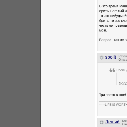
В это время Маша
брить. Богатый 
то что-нибудь об
брить, то все сл
честь не позвол
мозг.
Вопрос - как же 
Рязан
spoilt
Откуд
Сообщ
...
Вопр
Три поста выше!
________________
-----LIFE IS WORTH
Кл
Леший
Отк