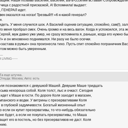
тащим. Наши позывы Василий, Василий, Ва-а-сссилий вставай! Сопровождали
чица с радостной присказкой, А! Вспомнила! выдает:
, ГЕНЕРАЛ идет.
ек оказался на ногах! Трезвый!!! «К-к-какой генерал?
н.
деть. У меня случился шок. А Василий оценив ситуацию, спокойно, сам(!), зал
го меня пробрал смех. Очень громко и на весь вагон. Когда я успокоился, эта
 Сергей, муж давно уже умер, не сразу вспомнила я, раньше, когда его нужно б
!» и он мгновенно поднимался. Ни разу не было осечки.
«застава в ружье» она произнесла тихо. Пусть спит спокойно пограничник Васи
 этом можно быть уверенным.
__
 LIVING-----
Та еще штучка..
Откуда: Москва; Авто: есть
ля познакомился с девушкой Машей. Девушке Маше тридцать
есьма нехороша собой. Коля толст, лыс и очкаст. Сегодня
идет к Маше в гости. По дороге Коля заходит в магазин,
мпанского и водки. У витрины с презервативами Коля
 в глубокой задумчивости. Богатый жизненный опыт
о если он купит презервативы, то что-нибудь обязательно
 не будет, а если не покупать презервативы, то Маша
щит его в постель, но без презервативов не даст. Коля
онию.