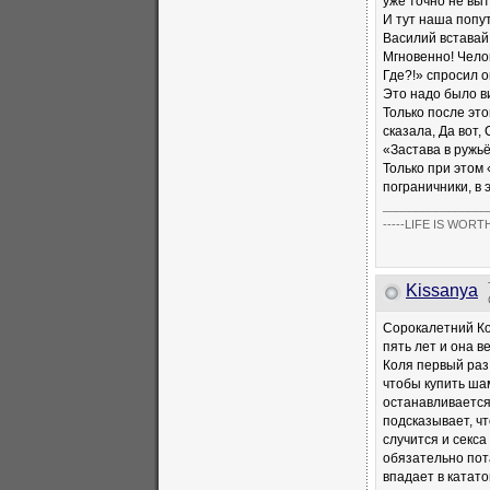
уже точно не вы
И тут наша попут
Василий вставай
Мгновенно! Челов
Где?!» спросил о
Это надо было ви
Только после это
сказала, Да вот,
«Застава в ружьё
Только при этом 
пограничники, в
________________
-----LIFE IS WORTH
Kissanya
Сорокалетний Ко
пять лет и она в
Коля первый раз 
чтобы купить ша
останавливается
подсказывает, чт
случится и секса
обязательно пота
впадает в катат