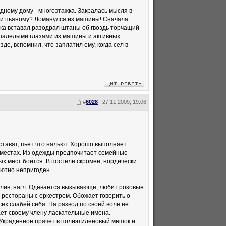
дному дому - многоэтажка. Закралась мысля в
игли пьяному? Ломанулся из машины! Сначала
ока вставал разодрал штаны об гвоздь торчащий
ошалелыми глазами из машины и активных
де, вспомнил, что заплатил ему, когда сел в
#
6028
27.11.2009, 19:06
ставят, пьет что нальют. Хорошо выполняет
ых местах. Из одежды предпочитает семейные
х мест боится. В постеле скромен, нордически
лютно непригоден.
тлив, нагл. Одевается вызывающе, любит розовые
 рестораны с оркестром. Обожает говорить о
ех слабей себя. На развод по своей воле не
ает своему члену ласкательные имена.
 Украденное прячет в полиэтиленовый мешок и