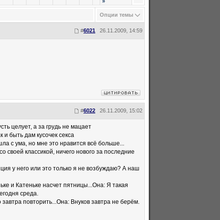
»
Опции темы
#
6021
26.11.2009, 14:59
#
6022
26.11.2009, 15:02
усть целует, а за грудь не мацает
к и быть дам кусочек секса
ла с ума, но мне это нравится всё больше...
е со своей классикой, ничего нового за последние
енция у него или это только я не возбуждаю? А наш
ньке и Катеньке насчет пятницы...Она: Я такая
егодня среда.
о завтра повторить...Она: Внуков завтра не берём.