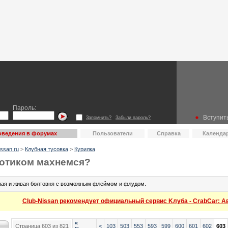
Пароль:
Вступить
Запомнить?
Забыли пароль?
оведения в форумах
Пользователи
Справка
Календа
ssan.ru
>
Клубная тусовка
>
Курилка
отиком махнемся?
ая и живая болтовня с возможным флеймом и флудом.
Club-Nissan рекомендует официальный сервис Kлуба - CrabCar: Авт
«
Страница 603 из 821
<
103
503
553
593
599
600
601
602
603