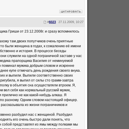
#
6023
27.11.2009, 10:27
ика Гриши от 23.12.2008г. и сразу вспомнилось
нахожу там двоих попутчиков очень приятные
Это были женщина в годах, к сожалению её имени
собственно и история. В процессе беседы
о они служили на одной пограничной заставе у нас
о медика прапорщика Василия от неминуемой
но поминал мужика добрым словом и искренне
днее купе отмечать день рождения своего внука.
оих и выпили. Выпили соответственно своих
пригубила, я выпил от силы сто грамм-завтра
полку в объятия сна осуществляли втроем. Я,
ом вел себя как нормальный русский мужик,
 и прилично не как какой-нибудь алкаш. Я
бя по разному. Одним словом настоящий офицер.
о рассказывала из жизни пограничников и
новенно разбудил нас с женщиной. Разбудил
поднять его очень быстро дали понять, что
 он собой представлял из ямы между полками мы