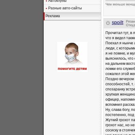
Автоклубы
Чем меньше женщи
Разные авто-сайты
Реклама
Рязан
spoilt
Откуд
Прочитал тут, в
что я видел такж
Поехал я нынче л
люди, с которым
я не помню, и му
выяснилось, что 
на дальнем вост
ломки его служе
сожалел этой жен
Поздно вечером 
способностей, т.
спозаранку встр
хрупкая женщина 
офицер, напомина
вспомнил расска
Ну, слава богу, 
постепенно, под 
Жуткий грохот п
грохот нас, но н
сосиску в стояче