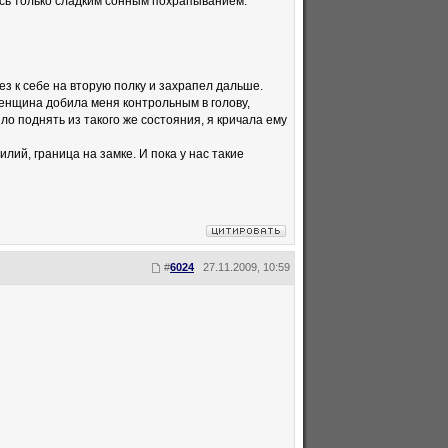
сь только сладким сонным похрапыванием.
ез к себе на вторую полку и захрапел дальше.
 женщина добила меня контрольным в голову,
ыло поднять из такого же состояния, я кричала ему
лий, граница на замке. И пока у нас такие
#
6024
27.11.2009, 10:59