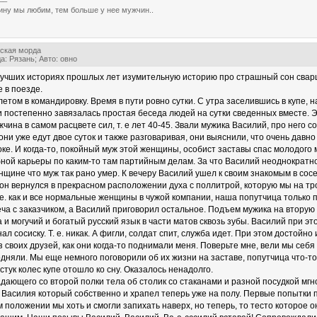
ну мы любим, тем больше у нее мужчин..
ская морда
а: Рязань; Авто: овно
 лучших историях прошлых лет изумительную историю про страшный сон сварщ
е в поезде.
етом в командировку. Время в пути ровно сутки. C утра заселившись в купе, 
и постепенно завязалась простая беседа людей на сутки сведенных вместе. 
жчина в самом расцвете сил, т. е лет 40-45. Звали мужика Василий, про него 
они уже едут двое суток и также разговаривая, они выяснили, что очень давн
оке. И когда-то, покойный муж этой женщины, особист заставы спас молодог
бной карьеры по каким-то там партийным делам. За что Василий неоднократ
щине что муж так рано умер. К вечеру Василий ушел к своим знакомым в сосе
он вернулся в прекрасном расположении духа с поллитрой, которую мы на тр
 е. как и все нормальные женщины в чужой компании, наша попутчица только 
еча с заказчиком, а Василий приговорил остальное. Подъем мужика на вторую 
и могучий и богатый русский язык в части матов сквозь зубы. Василий при эт
л сосиску. Т. е. никак. А фигли, солдат спит, служба идет. При этом достойно
з своих друзей, как они когда-то поднимали меня. Поверьте мне, вели мы се
подняли. Мы еще немного поговорили об их жизни на заставе, попутчица что-т
стук колес купе отошло ко сну. Оказалось ненадолго.
адающего со второй полки тела об столик со стаканами и разной посудкой мг
е Василия который собственно и храпел теперь уже на полу. Первые попытки 
м положении мы хоть и смогли запихать наверх, но теперь, то тесто которое