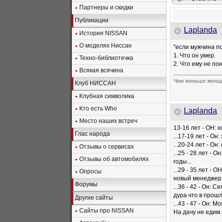
Партнеры и скидки
Публикации
Laplanda
История NISSAN
О моделях Ниссан
"если мужчина по
1. Что он умер.
Техно-библиотечка
2. Что ему не пон
Всякая всячина
________________
Чем меньше женщи
Клуб НИССАН
Клубная символика
Кто есть Who
Laplanda
Место наших встреч
13-16 лет - ОН: х
Глас народа
...17-19 лет - О
...20-24 лет - О
Отзывы о сервисах
...25 - 28 лет -
Отзывы об автомобилях
годы...
...29 - 35 лет -
Опросы
новый менеджер 
Форумы
...36 - 42 - Он:
дура что в прошл
Другие сайты
...43 - 47 - Он:
Сайты про NISSAN
На дачу не едим.
________________