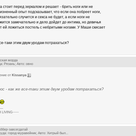
 стоит перед зеркалом и решает - брить ноги или не
жизненный опыт подсказывает, что если она побреет ноги,
язательно случится и секса не будет, а если ноги не
ожится замечательно и дело дойдет до интима, но девичья
ит ей ложиться постель с небритыми ногами. У Маши скисает
все-таки этим двум уродам потрахаться?
ская морда
а: Рязань; Авто: овно
ение от
Kissanya
ос - как же все-таки этим двум уродам потрахаться?
__
 LIVING-----
аббер-завсегдатай
уда: город-муравейник; Авто: Хитрый был...