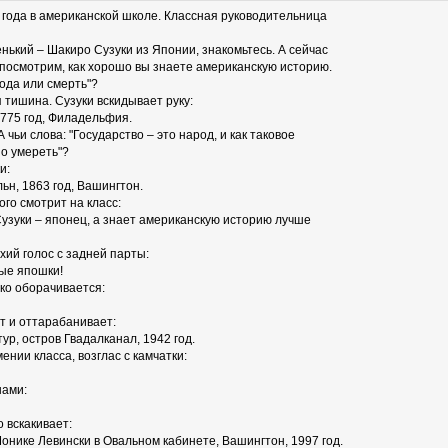
 года в американской школе. Классная руководительница
венький – Шакиро Сузуки из Японии, знакомьтесь. А сейчас
 посмотрим, как хорошо вы знаете американскую историю.
ода или смерть"?
 тишина. Сузуки вскидывает руку:
1775 год, Филадельфия.
А чьи слова: "Государство – это народ, и как таковое
но умереть"?
и:
ьн, 1863 год, Вашингтон.
го смотрит на класс:
Сузуки – японец, а знает американскую историю лучше
хий голос с задней парты:
ые япошки!
ко оборачивается:
т и оттарабанивает:
ур, остров Гвадалканал, 1942 год.
нии класса, возглас с камчатки:
нами:
 вскакивает:
онике Левински в Овальном кабинете, Вашингтон, 1997 год.