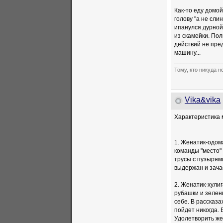
Как-то еду домой
голову "а не сл
ипанулся дурной
из скамейки. По
действий не пред
машину...
________________
Тому, кто никуда н
Vika&vika
Характеристика 
1. Женатик-одом
команды "место"
трусы с пузырям
выдержан и зача
2. Женатик-хули
рубашки и зелен
себе. В рассказа
пойдет никогда. 
Удолетворить же