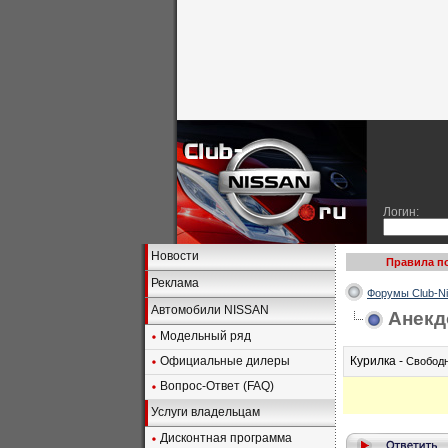
Логин:
Новости
Правила п
Реклама
Форумы Club-Ni
Автомобили NISSAN
Анекд
Модельный ряд
Официальные дилеры
Курилка -
Свободн
Вопрос-Ответ (FAQ)
Услуги владельцам
Дисконтная программа