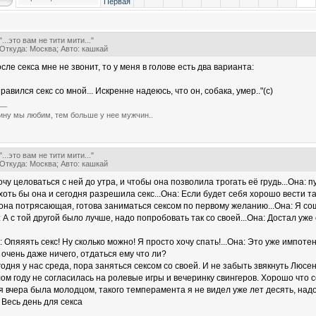
Первая
"...это вам не тити мити..."
Откуда: Москва; Авто: кашкай
сле секса мне не звонит, то у меня в голове есть два варианта:
равился секс со мной... Искренне надеюсь, что он, собака, умер.."(с)
__
ну мы любим, тем больше у нее мужчин..
"...это вам не тити мити..."
Откуда: Москва; Авто: кашкай
очу целоваться с ней до утра, и чтобы она позволила трогать её грудь...Она: п
н: хоть бы она и сегодня разрешила секс...Она: Если будет себя хорошо вести та
н: она потрясающая, готова заниматься сексом по первому желанию...Она: Я сош
 Он: А с той другой было лучше, надо попробовать так со своей...Она: Достал уж
 ОН: Опяяять секс! Ну сколько можно! Я просто хочу спать!...Она: Это уже импот
очень даже ничего, отдаться ему что ли?
 Сегодня у нас среда, пора заняться сексом со своей. И не забыть звякнуть Люсе
ом году не согласилась на ролевые игры и вечеринку свингеров. Хорошо что с
 Моя вчера была молодцом, такого темперамента я не видел уже лет десять, над
 Весь день для секса
__