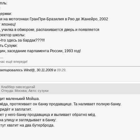
пль:
!
держки:
си на мотогонках ГранПри-Бразилия в Рио де Жанейро, 2002
т японец!
, училка в обмороке, распахивается дверь и появляется
ректор школы:
Что здесь за бардак???!!!
ть Сузуки:
цин, заседание парламента России, 1993 год!
__
нас ещё впереди!
актировалось Wind@, 30.11.2009 в
09:29
.
Клаббер-завсегдатай
Откуда: Москва; Авто: сузуки
дит маленький Мойша.
мёда, протягивает он банку продавщице. Та наливает полную банку.
придёт и заплатит.
рает у него банку продавщица и выливает обратно мёд.
а улицу и заглядывает в банку:
 тут хватит на два бутерброда.