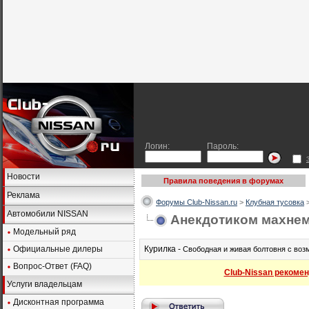
Логин:
Пароль:
Новости
Правила поведения в форумах
Реклама
Форумы Club-Nissan.ru
>
Клубная тусовка
Автомобили NISSAN
Анекдотиком махне
Модельный ряд
Официальные дилеры
Курилка -
Свободная и живая болтовня с во
Вопрос-Ответ (FAQ)
Club-Nissan рекомен
Услуги владельцам
Дисконтная программа