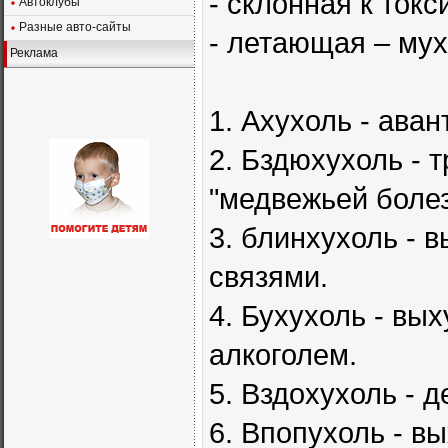
- склонная к ток
Автоклубы
Разные авто-сайты
- летающая – му
Реклама
1. Ахухоль - ава
2. Бздюхухоль - 
"медвежьей болез
3. блинхухоль -
связями.
4. Бухухоль - вы
алкоголем.
5. Вздохухоль - 
6. Впопухоль - в