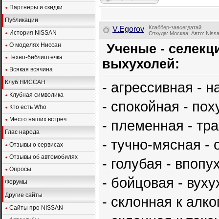
Партнеры и скидки
Публикации
Клаббер-завсегдатай
V.Egorov
История NISSAN
Откуда: Москва; Авто: Nissa
О моделях Ниссан
Ученые - селек
Техно-библиотечка
выхухолей:
Всякая всячина
Клуб НИССАН
- агрессивная - н
Клубная символика
- спокойная - пох
Кто есть Who
Место наших встреч
- племенная - тр
Глас народа
- тучно-мясная - 
Отзывы о сервисах
Отзывы об автомобилях
- голубая - впопу
Опросы
- бойцовая - вуху
Форумы
Другие сайты
- склонная к алко
Сайты про NISSAN