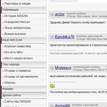
Партнеры и скидки
Публикации
Аццкий клаббер
anzor
История NISSAN
Откуда: Ярославль; Авто: патфа
О моделях Ниссан
Здарово Дима! Нашего полку прибывает. 
Техно-библиотечка
Всякая всячина
Клаббер-завсегдатай
Banditka76
Откуда: Москва-Ярославл
Клуб НИССАН
Архитектор.проектирование и строительс
Клубная символика
__________________
Кто есть Who
Русские называют дорогой, то место, где соб
Место наших встреч
Глас народа
Начинающий клаббер
Мурррыч
Откуда: Ярославль; Авто: 
Отзывы о сервисах
монтажник оптических кабелей. не знаю,
Отзывы об автомобилях
__________________
Опросы
Форумы
Последний раз редактировалось Ines, 06.05.
Другие сайты
Сайты про NISSAN
Клаббер-завсегдатай
Антон66