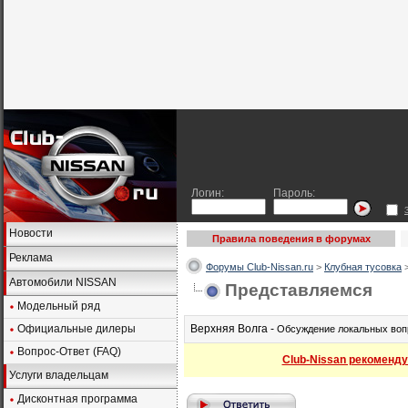
Логин:
Пароль:
Новости
Правила поведения в форумах
Реклама
Форумы Club-Nissan.ru
>
Клубная тусовка
Автомобили NISSAN
Представляемся
Модельный ряд
Официальные дилеры
Верхняя Волга -
Обсуждение локальных вопр
Вопрос-Ответ (FAQ)
Club-Nissan рекоменду
Услуги владельцам
Дисконтная программа