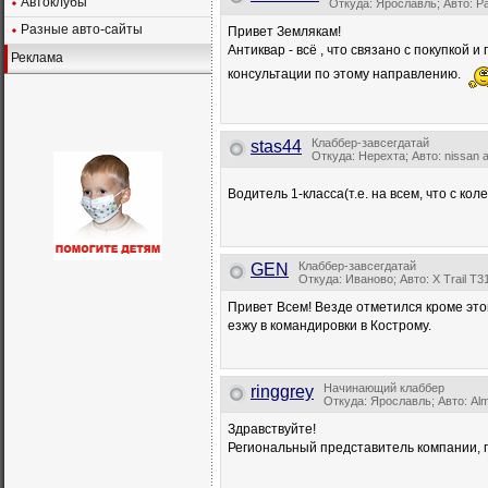
Автоклубы
Откуда: Ярославль; Авто: Pa
Разные авто-сайты
Привет Землякам!
Антиквар - всё , что связано с покупко
Реклама
консультации по этому направлению.
Клаббер-завсегдатай
stas44
Откуда: Нерехта; Авто: nissan a
Водитель 1-класса(т.е. на всем, что с ко
Клаббер-завсегдатай
GEN
Откуда: Иваново; Авто: X Trail T3
Привет Всем! Везде отметился кроме это
езжу в командировки в Кострому.
Начинающий клаббер
ringgrey
Откуда: Ярославль; Авто: Al
Здравствуйте!
Региональный представитель компании, 