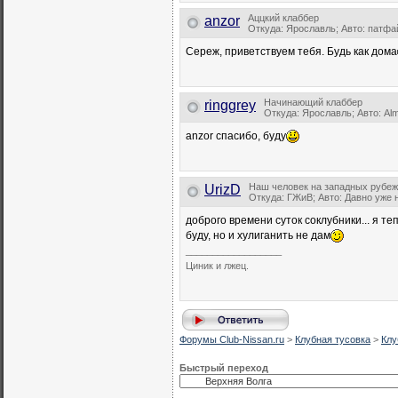
Аццкий клаббер
anzor
Откуда: Ярославль; Авто: патфа
Сереж, приветствуем тебя. Будь как дома
Начинающий клаббер
ringgrey
Откуда: Ярославль; Авто: Al
anzor спасибо, буду
Наш человек на западных рубе
UrizD
Откуда: ГЖиВ; Авто: Давно уже 
доброго времени суток соклубники... я те
буду, но и хулиганить не дам
__________________
Циник и лжец.
Форумы Club-Nissan.ru
>
Клубная тусовка
>
Клу
Быстрый переход