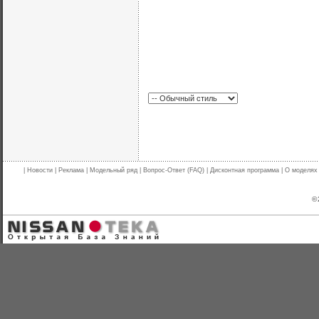
|
Новости
|
Реклама
|
Модельный ряд
|
Вопрос-Ответ (FAQ)
|
Дисконтная программа
|
О моделях
© 