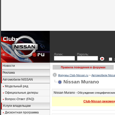
Логин:
Пароль:
Новости
Правила поведения в форумах
Реклама
Форумы Club-Nissan.ru
>
Автомобили Nissa
Автомобили NISSAN
Nissan Murano
Модельный ряд
Официальные дилеры
Nissan Murano -
Обсуждение специфических 
Вопрос-Ответ (FAQ)
Club-Nissan рекомен
Услуги владельцам
Дисконтная программа