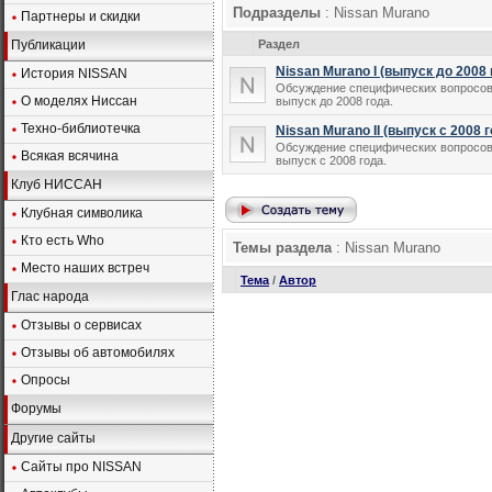
Подразделы
: Nissan Murano
Партнеры и скидки
Публикации
Раздел
Nissan Murano I (выпуск до 2008 
История NISSAN
Обсуждение специфических вопросов,
О моделях Ниссан
выпуск до 2008 года.
Техно-библиотечка
Nissan Murano II (выпуск с 2008 
Обсуждение специфических вопросов,
Всякая всячина
выпуск с 2008 года.
Клуб НИССАН
Клубная символика
Кто есть Who
Темы раздела
: Nissan Murano
Место наших встреч
Тема
/
Автор
Глас народа
Отзывы о сервисах
Отзывы об автомобилях
Опросы
Форумы
Другие сайты
Сайты про NISSAN