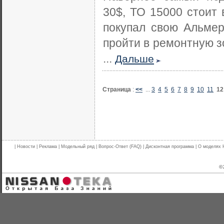
30$, ТО 15000 стоит в
покупал свою Альмер
пройти в ремонтную зо
...
Дальше
Страница
:
<<
...
3
4
5
6
7
8
9
10
11
1
|
Новости
|
Реклама
|
Модельный ряд
|
Вопрос-Ответ (FAQ)
|
Дисконтная программа
|
О моделях 
© 