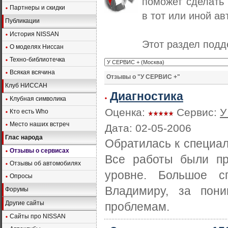
поможет сделать
Партнеры и скидки
в тот или иной ав
Публикации
История NISSAN
Этот раздел под
О моделях Ниссан
Техно-библиотечка
Всякая всячина
Отзывы о "У СЕРВИС +"
Клуб НИССАН
Диагностика
Клубная символика
Оценка:
Сервис:
У
Кто есть Who
Место наших встреч
Дата: 02-05-2006
Глас народа
Обратилась к специал
Отзывы о сервисах
Все работы были пр
Отзывы об автомобилях
уровне. Большое с
Опросы
Владимиру, за пон
Форумы
Другие сайты
проблемам.
Сайты про NISSAN