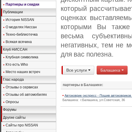
Партнеры и скидки
который рассчитывае
Публикации
оценках выставляемы
История NISSAN
которыми Вы также
О моделях Ниссан
весьма субъектив
Техно-библиотечка
Всякая всячина
негативных, тем не 
Клуб НИССАН
для вас полезна.
Клубная символика
Кто есть Who
Все услуги
Балашиха
Место наших встреч
Глас народа
партнеры в Балашихе:
Отзывы о сервисах
Отзывы об автомобилях
Автоковрик-экспресс - Пошив автоковрико
Балашиха: г.Балашиха, ул.Советская, 36
Опросы
Форумы
Другие сайты
Сайты про NISSAN