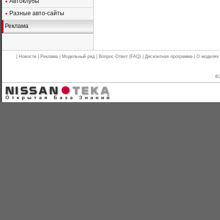
Автоклубы
Разные авто-сайты
Реклама
|
Новости
|
Реклама
|
Модельный ряд
|
Вопрос-Ответ (FAQ)
|
Дисконтная программа
|
О моделях
© 