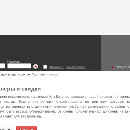
Пароль:
Вступить
Запомнить?
Забыли пароль?
слуги владельцам
Партнеры и скидки
неры и скидки
зделе перечислены
партнеры Клуба
, участвующие в нашей дисконтной прог
м картам. Компании-участники отсортированы по рейтингу, который 
тся на оценках выставляемых членами клуба при размещении отзывов, с
гут быть весьма субъективными, от очень положительных до очень негат
 будет для вас полезна.