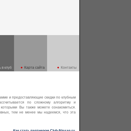
 в клуб
Карта сайта
Контакты
рамме и предоставляющие скидки по клубным
рассчитывается по сложному алгоритму и
 которыми Вы также можете ознакомиться.
ивных, тем не менее мы надеемся, что эта
Как стать партнером Club-Nissan.ru