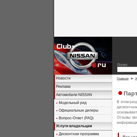
Логин:
Новости
Главная
У
Реклама
Парт
Автомобили NISSAN
В этом ра
Модельный ряд
дисконтны
Официальные дилеры
основывае
Отзывы мо
Вопрос-Ответ (FAQ)
информация
Услуги владельцам
Дисконтная программа