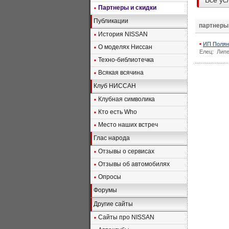
Все ус
Партнеры и скидки
Публикации
партнеры
История NISSAN
ИП Полянс
О моделях Ниссан
Елец: Липе
Техно-библиотечка
Всякая всячина
Клуб НИССАН
Клубная символика
Кто есть Who
Место наших встреч
Глас народа
Отзывы о сервисах
Отзывы об автомобилях
Опросы
Форумы
Другие сайты
Сайты про NISSAN