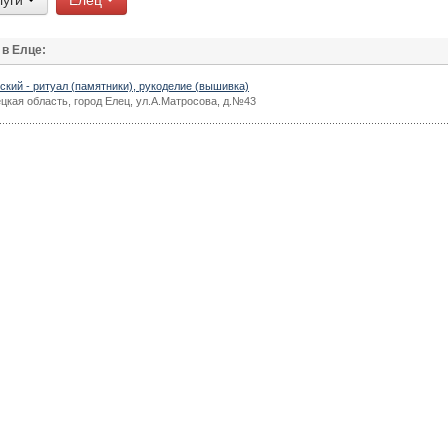
луги
Елец
 в Елце:
кий - ритуал (памятники), рукоделие (вышивка)
цкая область, город Елец, ул.А.Матросова, д.№43