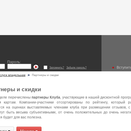
Пароль:
Вступить
Запомнить?
Забыли пароль?
слуги владельцам
Партнеры и скидки
неры и скидки
зделе перечислены
партнеры Клуба
, участвующие в нашей дисконтной прог
м картам. Компании-участники отсортированы по рейтингу, который 
тся на оценках выставляемых членами клуба при размещении отзывов, с
гут быть весьма субъективными, от очень положительных до очень негат
 будет для вас полезна.