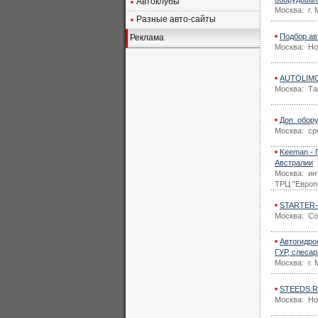
Автоклубы
Москва: г. 
Разные авто-сайты
Подбор ав
Реклама
Москва: Но
AUTOLIMON
Москва: Та
Доп. обор
Москва: ср
Keeman - 
Австралии
Москва: инт
ТРЦ "Европ
STARTER-P
Москва: Со
Автогидро
ГУР, слесар
Москва: г. 
STEEDS.RU
Москва: Нов