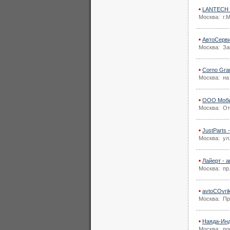
LANTECH 
Москва: г.
АвтоСерви
Москва: Заг
Corno Gra
Москва: на
ООО Моби
Москва: От
JustParts 
Москва: ул
Лайерт - 
Москва: пр.
avtoCOvri
Москва: Пр
Наяда-Инд
Москва: по