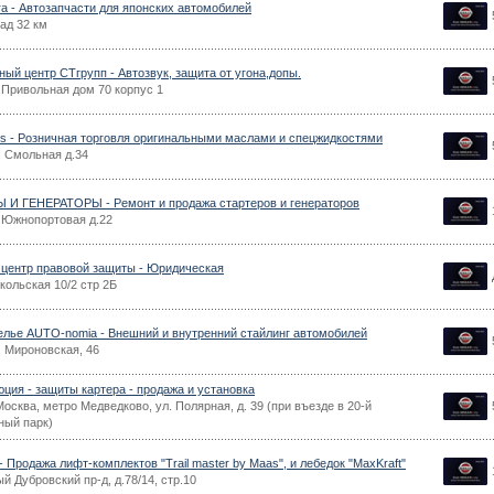
ra - Автозапчасти для японских автомобилей
ад 32 км
ный центр СТгрупп - Автозвук, защита от угона,допы.
.Привольная дом 70 корпус 1
s - Розничная торговля оригинальными маслами и спецжидкостями
. Смольная д.34
И ГЕНЕРАТОРЫ - Ремонт и продажа стартеров и генераторов
.Южнопортовая д.22
 центр правовой защиты - Юридическая
кольская 10/2 стр 2Б
елье AUTO-nomia - Внешний и внутренний стайлинг автомобилей
. Мироновская, 46
ция - защиты картера - продажа и установка
Москва, метро Медведково, ул. Полярная, д. 39 (при въезде в 20-й
ный парк)
 Продажа лифт-комплектов "Trail master by Maas", и лебедок "MaxKraft"
й Дубровский пр-д, д.78/14, стр.10