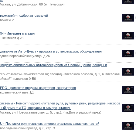
Москва, ул. Дубининская, 69 (м. Тульская)
тоэмалей - подбор автоэмалей
вокосино
 - Интернет магазин
шкентская д.28
удование от Авто-Джаст - продажа и установка доп. оборудования
едняя первомайская улица, д.26
Продажа оригинальных автоаксессуаров из Японии, Дании, Канады и
ернет-магазин www.keeman.ru; площадь Киевского вокзала, д. 2, м.Киевская,
ейский", павильон 0-Б6
RO - ремонт и продажа стартеров, генераторов
кольнический вал, 1Д
системы - Ремонт гидроусилителей руля, рулевых реек, редукторов, насосов
ный ремонт и ТО, покраска в камере, стапель
Москва, ул. Новоостаповская, д. 5, стр.1, ( м.Волгоградский пр-кт)
 - Поставка оригинальных и неоригинальных запасных частей
овладыкинский проезд, д. 8, стр. 3