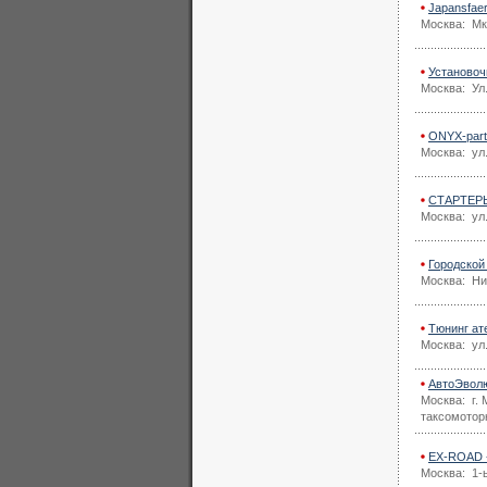
Japansfae
Москва: Мк
Установоч
Москва: Ул
ONYX-part
Москва: ул
СТАРТЕРЫ 
Москва: ул
Городской
Москва: Ни
Тюнинг ат
Москва: ул
АвтоЭволю
Москва: г. 
таксомотор
EX-ROAD -
Москва: 1-ы