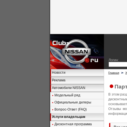
Логин:
Новости
Главная
У
Реклама
Парт
Автомобили NISSAN
В этом ра
Модельный ряд
дисконтны
Официальные дилеры
основывае
Отзывы мо
Вопрос-Ответ (FAQ)
информация
Услуги владельцам
Дисконтная программа