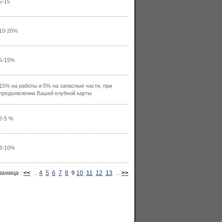
5-15
10-20%
5-15%
15% на работы и 5% на запасные части, при
предъявлении Вашей клубной карты
2-5 %
3-10%
раница
:
<<
...
4
5
6
7
8
9
10
11
12
13
...
>>