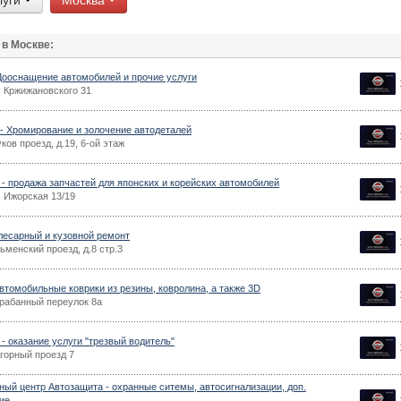
луги
Москва
 в Москве:
Дооснащение автомобилей и прочие услуги
. Кржижановского 31
- Хромирование и золочение автодеталей
ов проезд, д.19, 6-ой этаж
f - продажа запчастей для японских и корейских автомобилей
. Ижорская 13/19
Слесарный и кузовной ремонт
менский проезд, д.8 стр.3
Автомобильные коврики из резины, ковролина, а также 3D
рабанный переулок 8а
 - оказание услуги "трезвый водитель"
горный проезд 7
ный центр Автозащита - охранные ситемы, автосигнализации, доп.
ие