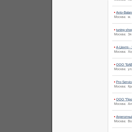
Avto-Bala
Москва: м. 
tuning sh
Москва: 3я
А-Центр -
Москва: Хо
ООО "БАВ
Москва: ул.
Pro-Servi
Москва: Кр
ООО "Проф
Москва: Ал
Агрегатны
Москва: Вол