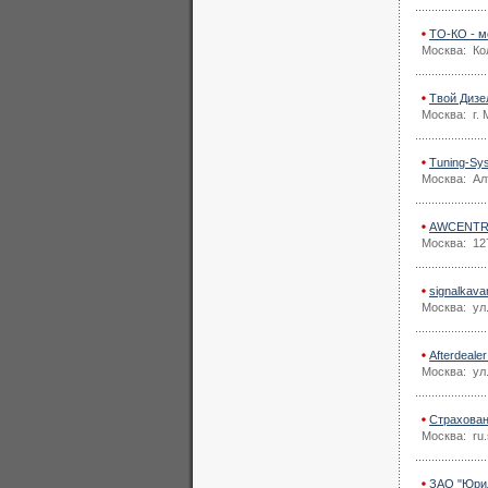
ТО-КО - м
Москва: Ко
Твой Дизе
Москва: г. 
Tuning-Sy
Москва: Ал
AWCENTR
Москва: 127
signalkava
Москва: ул.
Afterdeale
Москва: ул
Страхован
Москва: ru.
ЗАО "Юрид