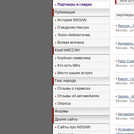
Все ус
Партнеры и скидки
Публикации
партнеры
История NISSAN
Ямотор - 
О моделях Ниссан
Москва: ул
Техно-библиотечка
Всякая всячина
Индомито 
Москва: Жук
Клуб НИССАН
Клубная символика
Parts Crat
Кто есть Who
Москва: ул
Место наших встреч
Kaizen - 
Глас народа
Москва: Иль
Отзывы о сервисах
Отзывы об автомобилях
Seintex - 
Москва: Ба
Опросы
Форумы
Автокипер
Москва: На
Другие сайты
Сайты про NISSAN
Установоч
оборудован