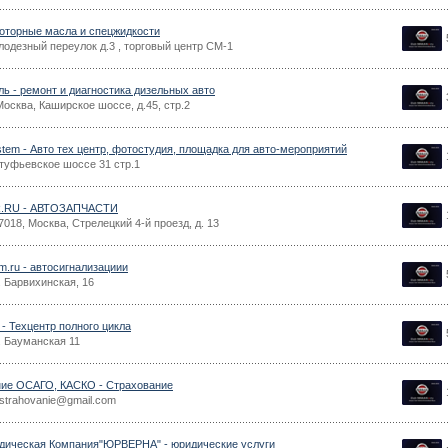
оторные масла и спецжидкости
лодезный переулок д.3 , торговый центр СМ-1
ль - ремонт и диагностика дизельных авто
Москва, Каширское шоссе, д.45, стр.2
stem - Авто тех центр, фотостудия, площадка для авто-мероприятий
туфьевское шоссе 31 стр.1
.RU - АВТОЗАПЧАСТИ
018, Москва, Стрелецкий 4-й проезд, д. 13
m.ru - автосигнализациии
 Барвихинская, 16
r - Техцентр полного цикла
. Бауманская 11
ие ОСАГО, КАСКО - Страхование
strahovanie@gmail.com
ическая Компания"ЮРВЕРНА" - юридические услуги