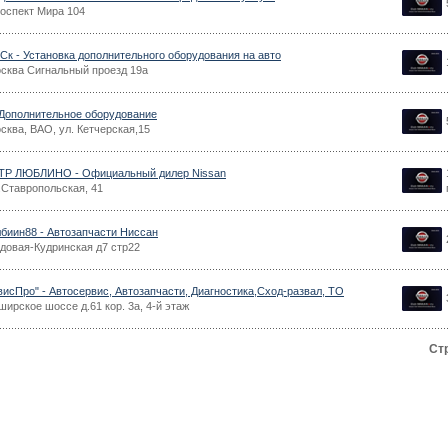
оспект Мира 104
к - Установка дополнительного оборудования на авто
сква Сигнальный проезд 19а
 Дополнительное оборудование
сква, ВАО, ул. Кетчерская,15
Р ЛЮБЛИНО - Официальный дилер Nissan
.Ставропольская, 41
иин88 - Автозапчасти Ниссан
довая-Кудринская д7 стр22
сПро" - Автосервис, Автозапчасти, Диагностика,Сход-развал, ТО
ирское шоссе д.61 кор. 3а, 4-й этаж
Ст