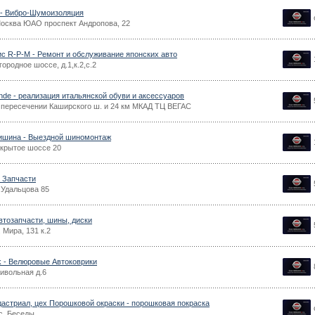
- Вибро-Шумоизоляция
Москва ЮАО проспект Андропова, 22
с R-P-M - Ремонт и обслуживание японских авто
ородное шоссе, д.1,к.2,с.2
nde - реализация итальянской обуви и аксессуаров
 пересечении Каширского ш. и 24 км МКАД ТЦ ВЕГАС
шина - Выездной шиномонтаж
крытое шоссе 20
- Запчасти
.Удальцова 85
автозапчасти, шины, диски
 Мира, 131 к.2
k - Велюровые Автоковрики
ивольная д.6
астриал, цех Порошковой окраски - порошковая покраска
с. Беседы