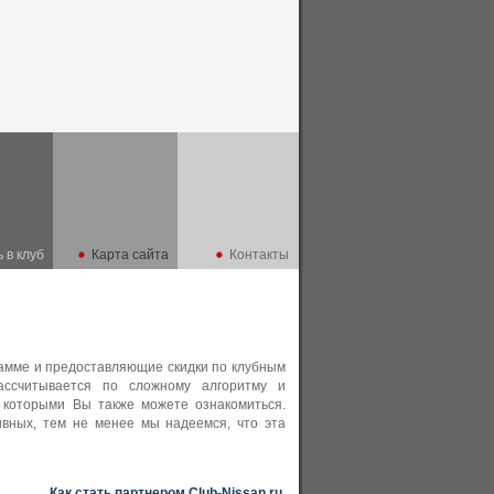
 в клуб
Карта сайта
Контакты
рамме и предоставляющие скидки по клубным
рассчитывается по сложному алгоритму и
 которыми Вы также можете ознакомиться.
ивных, тем не менее мы надеемся, что эта
Как стать партнером Club-Nissan.ru