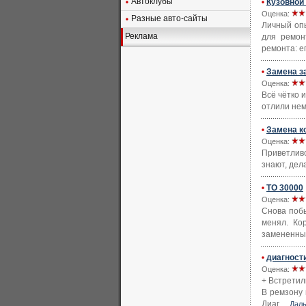
Автоклубы
Кузовной
Оценка:
Разные авто-сайты
Личный оп
Реклама
для ремон
ремонта: ег
Замена за
Оценка:
Всё чётко 
отлили нем
Замена к
Оценка:
Приветлив
знают, дел
ТО 30000
Оценка:
Снова побы
менял. Ко
замененны 
диагност
Оценка:
+ Встретил
В ремзону 
Диаг ...
Дал