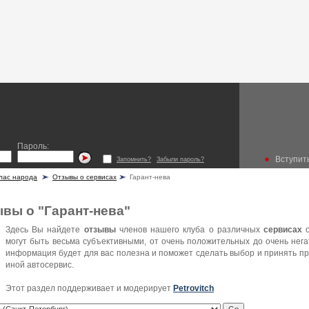
Пароль:
Вступить
Запомнить?
Забыли пароль?
лас народа
Отзывы о сервисах
Гарант-нева
вы о "Гарант-нева"
Здесь Вы найдете
отзывы
членов нашего клуба о различных
сервисах
о
могут быть весьма субъективными, от очень положительных до очень нега
информация будет для вас полезна и поможет сделать выбор и принять п
иной автосервис.
Этот раздел поддерживает и модерирует
Petrovitch