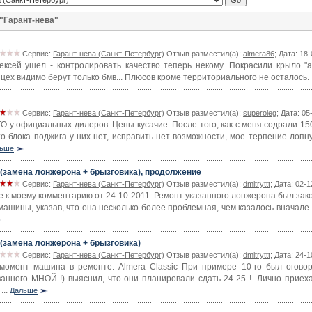
"Гарант-нева"
Сервис:
Гарант-нева (Санкт-Петербург)
Отзыв разместил(а):
almera86
; Дата: 18
ксей ушел - контролировать качество теперь некому. Покрасили крыло "а
цех видимо берут только бмв... Плюсов кроме территориального не осталось.
Сервис:
Гарант-нева (Санкт-Петербург)
Отзыв разместил(а):
superoleg
; Дата: 0
О у официальных дилеров. Цены кусачие. После того, как с меня содрали 150
то блока поджига у них нет, исправить нет возможности, мое терпение лопн
ьше
 (замена лонжерона + брызговика), продолжение
Сервис:
Гарант-нева (Санкт-Петербург)
Отзыв разместил(а):
dmitryttt
; Дата: 02-
 к моему комментарию от 24-10-2011. Ремонт указанного лонжерона был закон
машины, указав, что она несколько более проблемная, чем казалось вначале.
 (замена лонжерона + брызговика)
Сервис:
Гарант-нева (Санкт-Петербург)
Отзыв разместил(а):
dmitryttt
; Дата: 24-
омент машина в ремонте. Almera Classic При примере 10-го был оговорен
анного МНОЙ !) выяснил, что они планировали сдать 24-25 !. Лично приеха
...
Дальше