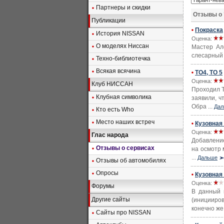
Партнеры и скидки
Отзывы о 
Публикации
Покраска
История NISSAN
Оценка:
О моделях Ниссан
Мастер Але
слесарный 
Техно-библиотечка
Всякая всячина
TO4, TO 5
Оценка:
Клуб НИССАН
Проходил Т
Клубная символика
заявили, ч
Обра ...
Дал
Кто есть Who
Место наших встреч
Кузовная
Оценка:
Глас народа
Добавление
Отзывы о сервисах
на осмотр 
...
Дальше
Отзывы об автомобилях
Опросы
Кузовная
Оценка:
Форумы
В данный м
Другие сайты
(иницииров
конечно же 
Сайты про NISSAN