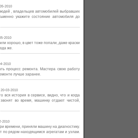
-05-2010
людей , владельцев автомобилей выбравших
сьменно укажите состояние автомобиля до
-05-2010
или хорошо, в цвет тоже попали, даже краски
юда же.
04-2010
ать процесс ремонта. Мастера свою работу
ремонте лучше заранее.
: 20-03-2010
о вся история в сервисе, видно, что и когда
 звонят во время, машинку отдают чистой,
02-2010
ри времени, приняли машину на диагностику.
ют по рядом находящимся агрегатам и узлам.