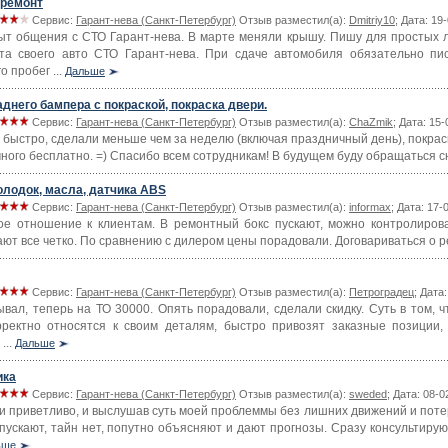
 ремонт
Сервис:
Гарант-нева (Санкт-Петербург)
Отзыв разместил(а):
Dmitriy10
; Дата: 19
ыт общения с СТО Гарант-нева. В марте меняли крышу. Пишу для простых 
та своего авто СТО Гарант-нева. При сдаче автомобиля обязательно пи
о пробег ...
Дальше
днего бампера с покраской, покраска двери.
Сервис:
Гарант-нева (Санкт-Петербург)
Отзыв разместил(а):
ChaZmik
; Дата: 15
и быстро, сделали меньше чем за неделю (включая праздничный день), покрас
ного бесплатно. =) Спасибо всем сотрудникам! В будущем буду обращаться с
олодок, масла, датчика ABS
Сервис:
Гарант-нева (Санкт-Петербург)
Отзыв разместил(а):
informax
; Дата: 17-
ое отношение к клиентам. В ремонтный бокс пускают, можно контролиров
ают все четко. По сравнению с дилером цены порадовали. Договариваться о 
Сервис:
Гарант-нева (Санкт-Петербург)
Отзыв разместил(а):
Петроградец
; Дата
вал, теперь на ТО 30000. Опять порадовали, сделали скидку. Суть в том, чт
рректно относятся к своим деталям, быстро привозят заказные позиции,
...
Дальше
ика
Сервис:
Гарант-нева (Санкт-Петербург)
Отзыв разместил(а):
sweded
; Дата: 08-
и приветливо, и выслушав суть моей проблеммы без лишних движений и поте
пускают, тайн нет, попутно объясняют и дают прогнозы. Сразу консультиру
ьше