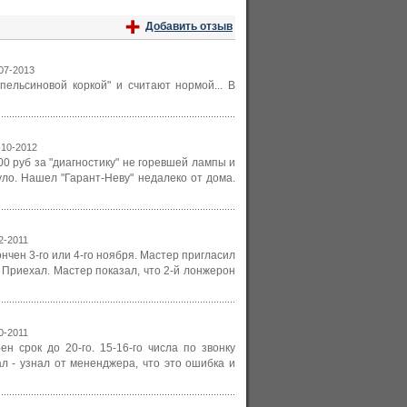
Добавить отзыв
-07-2013
пельсиновой коркой" и считают нормой... В
5-10-2012
0 руб за "диагностику" не горевшей лампы и
уло. Нашел "Гарант-Неву" недалеко от дома.
12-2011
чен 3-го или 4-го ноября. Мастер пригласил
 Приехал. Мастер показал, что 2-й лонжерон
10-2011
 срок до 20-го. 15-16-го числа по звонку
л - узнал от мененджера, что это ошибка и