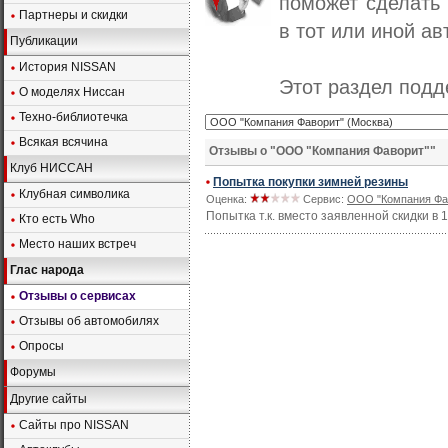
поможет сделать
Партнеры и скидки
в тот или иной ав
Публикации
История NISSAN
Этот раздел под
О моделях Ниссан
Техно-библиотечка
Всякая всячина
Отзывы о "ООО "Компания Фаворит""
Клуб НИССАН
Попытка покупки зимней резины
Клубная символика
Оценка:
Сервис:
ООО "Компания Фав
Попытка т.к. вместо заявленной скидки в 
Кто есть Who
Место наших встреч
Глас народа
Отзывы о сервисах
Отзывы об автомобилях
Опросы
Форумы
Другие сайты
Сайты про NISSAN