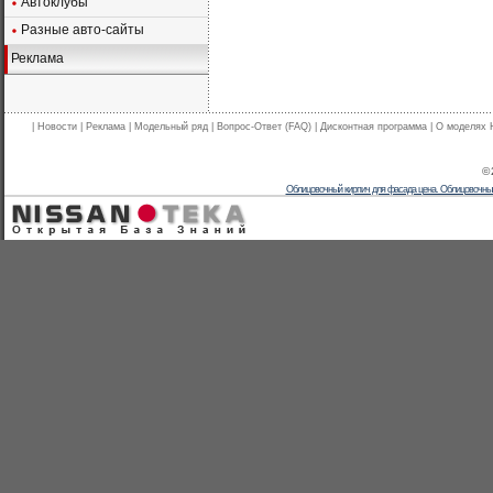
Автоклубы
Разные авто-сайты
Реклама
|
Новости
|
Реклама
|
Модельный ряд
|
Вопрос-Ответ (FAQ)
|
Дисконтная программа
|
О моделях 
© 
Облицовочный кирпич для фасада цена. Облицовочны