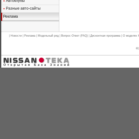
Автоклубы
Разные авто-сайты
Реклама
|
Новости
|
Реклама
|
Модельный ряд
|
Вопрос-Ответ (FAQ)
|
Дисконтная программа
|
О моделях 
© 