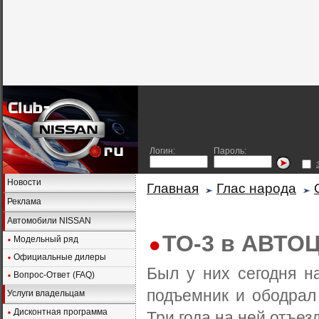
Логин:
Пароль:
Новости
Главная
Глас народа
Реклама
Автомобили NISSAN
ТО-3 в АВТО
Модельный ряд
Официальные дилеры
Был у них сегодня н
Вопрос-Ответ (FAQ)
подъемник и ободрал
Услуги владельцам
Дисконтная программа
Три года на ней отъез