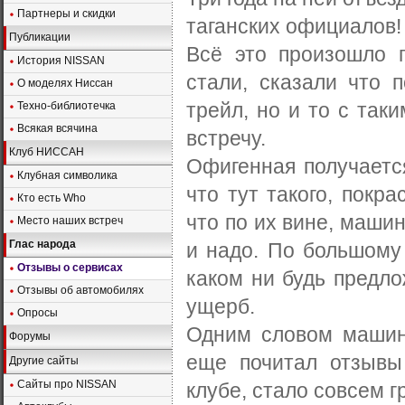
Партнеры и скидки
таганских официалов!
Публикации
Всё это произошло п
История NISSAN
стали, сказали что 
О моделях Ниссан
трейл, но и то с так
Техно-библиотечка
Всякая всячина
встречу.
Клуб НИССАН
Офигенная получается
Клубная символика
что тут такого, покра
Кто есть Who
что по их вине, машин
Место наших встреч
Глас народа
и надо. По большому 
Отзывы о сервисах
каком ни будь предло
Отзывы об автомобилях
ущерб.
Опросы
Одним словом машина
Форумы
еще почитал отзывы
Другие сайты
Сайты про NISSAN
клубе, стало совсем г