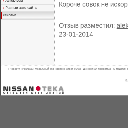
Автоклубы
Короче совок не иско
Разные авто-сайты
Реклама
Отзыв разместил:
ale
23-01-2014
|
Новости
|
Реклама
|
Модельный ряд
|
Вопрос-Ответ (FAQ)
|
Дисконтная программа
|
О моделях 
© 