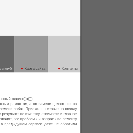
 в клуб
Карта сайта
Контакты
ный казачок)))))))
вным ремонтом, а по замене целого списка
 времени работ. Приехал на сервис по началу
 результат по качеству, стоимости и главное
зводят, все проблемы и вопросы по ремонту
ю в предыдущем сервисе даже не обратили