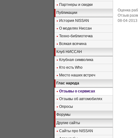
Партнеры и скидки
Оценка раб
Публикации
Отзыв раз
История NISSAN
08-04-2013
О моделях Ниссан
Техно-библиотечка
Всякая всячина
Клуб НИССАН
Клубная символика
Кто есть Who
Место наших встреч
Глас народа
Отзывы о сервисах
Отзывы об автомобилях
Опросы
Форумы
Другие сайты
Сайты про NISSAN