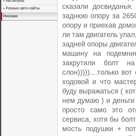
Автоклубы
сказали досвиданья.
Разные авто-сайты
заднюю опору за 265
Реклама
опору и приехав домо
ли там двигатель упал
задней опоры двигател
машину на подемни
закрутили болт н
слон)))))....только в
ходовой и что масте
буду выражаться ( хот
нем думаю ) и деньги в
просто само это о
сервиса, хотя бы болт
мость подушки + по