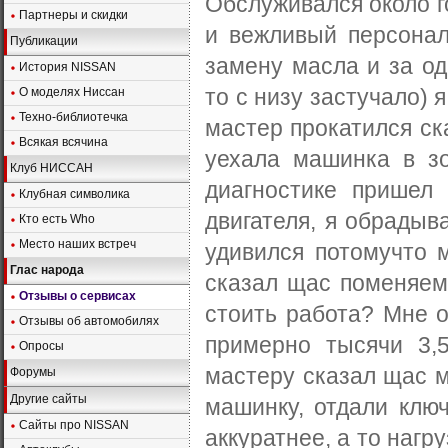
Обслуживался около го
Партнеры и скидки
и вежливый персонал.
Публикации
замену масла и за од
История NISSAN
то с низу застучало) 
О моделях Ниссан
Техно-библиотечка
мастер прокатился ск
Всякая всячина
уехала машинка в з
Клуб НИССАН
диагностике пришел
Клубная символика
двигателя, я обрадыва
Кто есть Who
Место наших встреч
удивился потомучто 
Глас народа
сказал щас поменяем 
Отзывы о сервисах
стоить работа? Мне о
Отзывы об автомобилях
примерно тысячи 3,5
Опросы
мастеру сказал щас м
Форумы
Другие сайты
машинку, отдали ключ
Сайты про NISSAN
аккуратнее, а то нагр