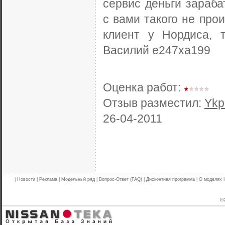
сервис деньги зарабат
с вами такого не произ
клиент у Нордиса, 
Василий е247ха199
Оценка работ:
Отзыв разместил:
Ykp
26-04-2011
|
Новости
|
Реклама
|
Модельный ряд
|
Вопрос-Ответ (FAQ)
|
Дисконтная программа
|
О моделях 
© 