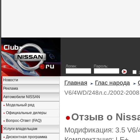
Логин:
Пароль:
Новости
Главная
Глас народа
Реклама
V6/4WD/248л.с./2002-2008
Автомобили NISSAN
Модельный ряд
Официальные дилеры
Отзыв о Niss
Вопрос-Ответ (FAQ)
Модификация:
3.5 V6
Услуги владельцам
Дисконтная программа
Комплектация: LE+