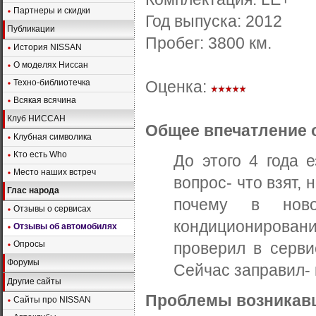
Партнеры и скидки
Год выпуска:
2012
Публикации
Пробег:
3800
км.
История NISSAN
О моделях Ниссан
Техно-библиотечка
Оценка:
Всякая всячина
Клуб НИССАН
Общее впечатление 
Клубная символика
Кто есть Who
До этого 4 года 
Место наших встреч
вопрос- что взят,
Глас народа
почему в нов
Отзывы о сервисах
кондиционирован
Отзывы об автомобилях
Опросы
проверил в серви
Форумы
Сейчас заправил-
Другие сайты
Проблемы возникавш
Сайты про NISSAN