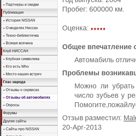
Партнеры и скидки
Пробег:
600000
км.
Публикации
История NISSAN
Оценка:
О моделях Ниссан
Техно-библиотечка
Всякая всячина
Общее впечатление 
Клуб НИССАН
Автомабиль отлич
Клубная символика
Кто есть Who
Проблемы возникавш
Место наших встреч
Глас народа
Можно ли убрать
Отзывы о сервисах
число зубьев у р
Отзывы об автомобилях
Помогите,пожайлу
Опросы
Форумы
Отзыв разместил:
Mal
Другие сайты
20-Apr-2013
Сайты про NISSAN