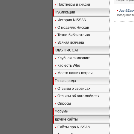
Партнеры и скидки
Just&Easy
Публикации
Владивосток
История NISSAN
О моделях Ниссан
Техно-библиотечка
Всякая всячина
Клуб НИССАН
Клубная символика
Кто есть Who
Место наших встреч
Глас народа
Отзывы о сервисах
Отзывы об автомобилях
Опросы
Форумы
Другие сайты
Сайты про NISSAN