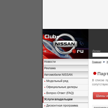
Логин:
Новости
Главная
У
Реклама
Парт
Автомобили NISSAN
В списке 
Модельный ряд
сопутствую
Официальные дилеры
Вопрос-Ответ (FAQ)
Шины и
Услуги владельцам
Дисконтная программа
партнеры