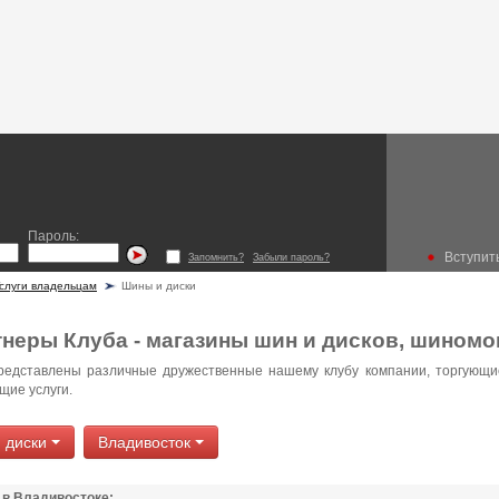
Пароль:
Вступить
Запомнить?
Забыли пароль?
слуги владельцам
Шины и диски
неры Клуба - магазины шин и дисков, шиномо
представлены различные дружественные нашему клубу компании, торгующи
щие услуги.
 диски
Владивосток
 в Владивостоке: