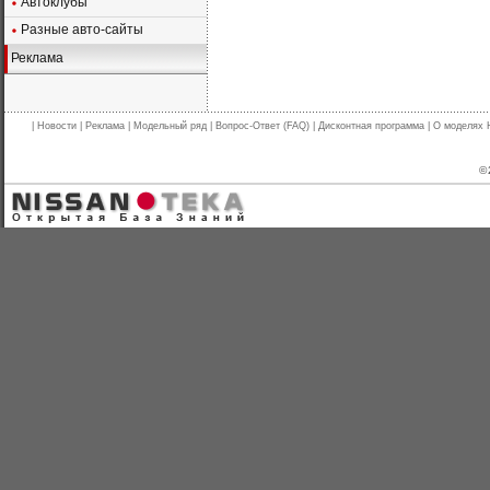
Автоклубы
Разные авто-сайты
Реклама
|
Новости
|
Реклама
|
Модельный ряд
|
Вопрос-Ответ (FAQ)
|
Дисконтная программа
|
О моделях 
© 