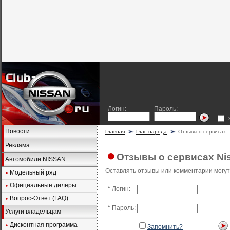
Логин:
Пароль:
Новости
Главная
Глас народа
Отзывы о сервисах
Реклама
Отзывы о сервисах Ni
Автомобили NISSAN
Оставлять отзывы или комментарии могут
Модельный ряд
Официальные дилеры
*
Логин:
Вопрос-Ответ (FAQ)
*
Пароль:
Услуги владельцам
Дисконтная программа
Запомнить?