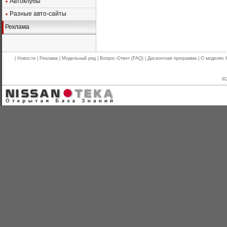
Автоклубы
Разные авто-сайты
Реклама
|
Новости
|
Реклама
|
Модельный ряд
|
Вопрос-Ответ (FAQ)
|
Дисконтная программа
|
О моделях 
© 