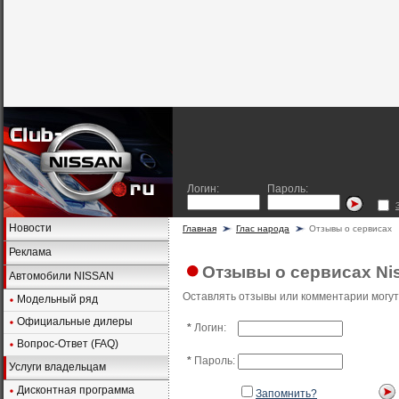
Логин:
Пароль:
Новости
Главная
Глас народа
Отзывы о сервисах
Реклама
Отзывы о сервисах Ni
Автомобили NISSAN
Оставлять отзывы или комментарии могут
Модельный ряд
Официальные дилеры
*
Логин:
Вопрос-Ответ (FAQ)
*
Пароль:
Услуги владельцам
Дисконтная программа
Запомнить?