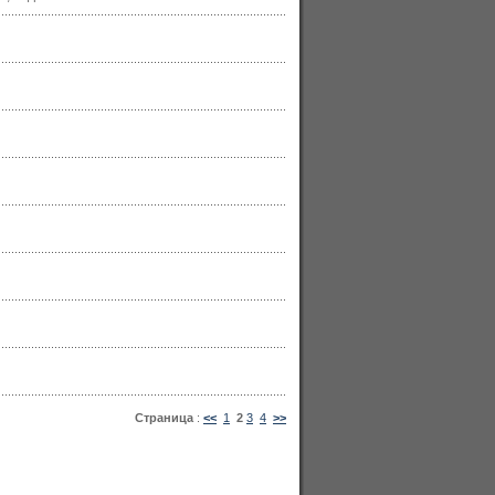
Страница
:
<<
1
2
3
4
>>