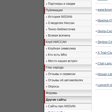
Партнеры и скидки
www.forum
Публикации
История NISSAN
Maxima-Q
О моделях Ниссан
Техно-библиотечка
Gloria-Ced
Всякая всячина
Клуб НИССАН
Skyline-Cl
Клубная символика
X-Trail-Cl
Кто есть Who
Место наших встреч
Club-Lanc
Глас народа
Отзывы о сервисах
Nissan-Lib
Отзывы об автомобилях
LancerX-cl
Опросы
Форумы
Другие сайты
Сайты про NISSAN