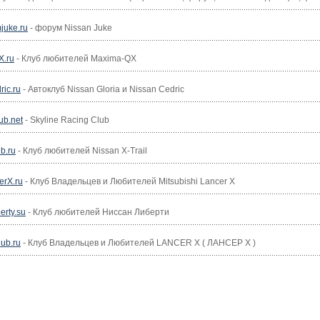
juke.ru
- форум Nissan Juke
X.ru
- Клуб любителей Maxima-QX
ric.ru
- Автоклуб Nissan Gloria и Nissan Cedric
ub.net
- Skyline Racing Club
ub.ru
- Клуб любителей Nissan X-Trail
erX.ru
- Клуб Владельцев и Любителей Mitsubishi Lancer X
erty.su
- Клуб любителей Ниссан Либерти
ub.ru
- Клуб Владельцев и Любителей LANCER X ( ЛАНСЕР Х )