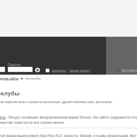
Пароль:
Вступить
Запомнить?
Забыли пароль?
ругие сайты
Автоклубы
оклубы
еле перечислены ссылки на различные, дружественные нам, автоклубы.
4.ru
- Ресурс посвящен внедорожникам марки Nissan. На сайте содержится п
жество советов на все случаи жизни.
луб владельцев нового Киа Рио (K2): новости, форум, отзывы владельцев, фот