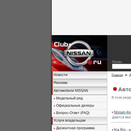
Логин:
Новости
Главная
Д
Реклама
Авт
Автомобили NISSAN
В этом разд
Модельный ряд
Официальные дилеры
Nissan-4x
Вопрос-Ответ (FAQ)
даются мно
Услуги владельцам
Дисконтная программа
Kia Rio
- к