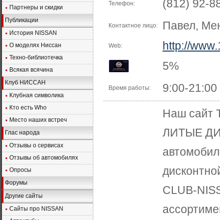
(812) 92-8
Телефон:
Партнеры и скидки
Публикации
Павел, Ме
Контактное лицо:
История NISSAN
http://www
О моделях Ниссан
Web:
Техно-библиотечка
5%
Всякая всячина
Клуб НИССАН
9:00-21:00
Время работы:
Клубная символика
Кто есть Who
Наш сайт 
Место наших встреч
ЛИТЫЕ ДИ
Глас народа
Отзывы о сервисах
автомобил
Отзывы об автомобилях
дисконтно
Опросы
Форумы
CLUB-NISS
Другие сайты
ассортиме
Сайты про NISSAN