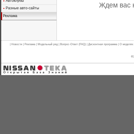
Автоклубы
Ждем вас 
Разные авто-сайты
Реклама
|
Новости
|
Реклама
|
Модельный ряд
|
Вопрос-Ответ (FAQ)
|
Дисконтная программа
|
О моделях
© 